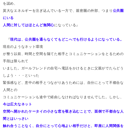
を認め、
莫大なエネルギーを注ぎ込んでいる一方で、親密圏の外部、つまり
公共圏
にいる
人間に対してはほとんど無関心
になっている』
『
現代は、公共圏を通らなくてもどこへでも行けるようになっている。
現在のようなネット環境
が整う以前、時間と空間を隔てた相手とコミュニケーションをとるための
手段は限られて
いました。ガールフレンドの自宅へ電話をかけるときに父親がでたらどう
しよう・・・といった
緊張感など、意中の相手とつながりあうためには、自分にとって不都合な
人間との
コミュニケーションも途中で経由しなければなりませんでした。しかし、
今は広大なネット
空間へ開かれたケータイの小さな窓を覗き込むことで、面倒で不都合な人
間とはいっさい
触れ合うことなく、自分にとって心地よい相手だけと、即座に人間関係を