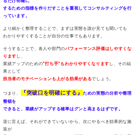
るだけ明確に
するための指標を作りだすことを重視してコンサルティングを行
っています。
より細かく整理することで、まずは実態を誰が見ても聞いても
わかりやすくすることが自分の仕事でもあります。
そうすることで、各人や部門の
パフォーマンス評価はしやすくな
ります
し、
業績アップのための
”打ち手”もわかりやすくなります
し、その結
果として
担当者のモチベーションも上がる効果がある
でしょう。
『突破口を明確にする』
つまり、
ための実態の分析や整理
整頓を
できると、業績がアップする確率はグンと高まるはずです。
逆に言えば、それができていないから、次にやるべき効果的な施
策が