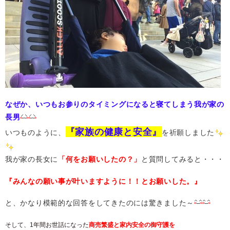
なぜか、いつもお参りのタイミングになると寝てしまう我が家の
長男
『家族の健康と安全』
いつものように、
を祈願しました
我が家の長女に
「何をお願いしたの？」
と質問してみると・・・
『みんなの願い事が叶いますように！！とお願いした。』
と、かなり模範的な回答をしてきたのには驚きました～
そして、1年間お世話になった
商売繁盛と家内安全の御守護を