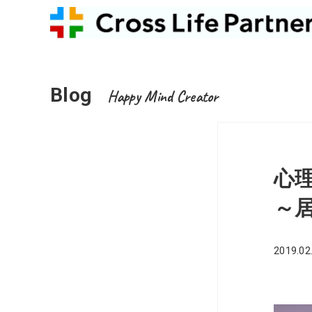
Blog
Happy Mind Creator
心
～
2019.02