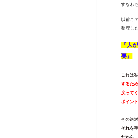
すなわ
以前こ
整理し
『人
要』
これは
するた
戻って
ポイン
その絶
それを
だから