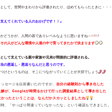
果として、世間やまわりから評価されたり、ほめてもらったときに・・
を支えてくれている人のおかげです！！』
るかどうかが、人間の器でありレベルなように思いますね～
、
その人がどんな環境や人達の中で育ってきたかで決まります
果として支えている親や家族や兄弟が間接的に評価される。
本当の恩返し・恩送りなんだと思うのです。
しつけというものは、そこにつながっていくことが大切でしょう
メッセージを以前書いたのですが、
自分の経験則から導き出した
解が、Googleが時間をかけて行った調査結果として導き出した
近かったということは、なんだかスカッとしましたね
同時、「やっぱり間違っていなかったな」という確認もできました。