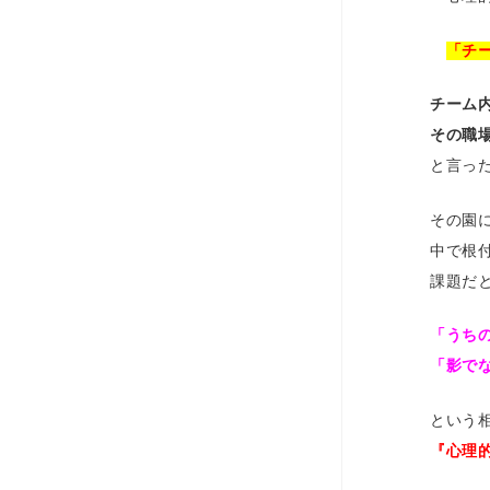
「チ
チーム
その職
と言っ
その園
中で根
課題だ
「うち
「影で
という
『心理