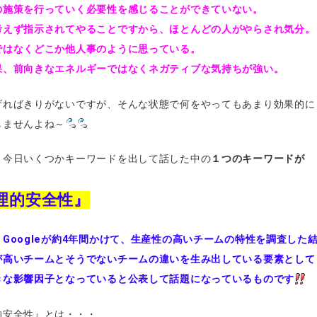
の施策を行っていく必要性を感じることができていない。
考えず指示されてやることですから、ほとんどの人がやらされ気分。
ではなくどこか他人事のように思っている。
果、前向きなエネルギーではなくネガティブな気持ちが強い。
げればきりがないですが、そんな状態で何をやってもあまり効果的に
しませんよね～
、今日いくつかキーワードを出して話した中の
１つのキーワードが
理的安全性』
Googleが約4年間かけて、生産性の高いチームの特性を調査した
が高いチームとそうでないチームの違いを生み出している要素として
きな影響因子となっていると公表して話題になっているものです
的安全性』とは・・・