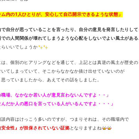
ーム内の1人ひとりが、安心して自己開示できるような状態」
内で自分が思っていることを言ったり、自分の意見を発言したりして
場での人間関係が壊れてしまうような心配をしないでよい風土がある
たらいいでしょうか
には、個別のヒアリングなどを通じて、上記とは真逆の風土が歴史の
付いてしまっていて、そこからなかなか抜け出せていないのが
と思っていましたから、あえてその話をしました。
の職場、なかなか若い人が意見言わないんですよ・・」
なんだか人の悪口を言っている人がいるんですよ・・・」
相談内容はけっこう多いのですが、つまりそれは、その職場内で
的安全性』が担保されていない証拠
となりますよね