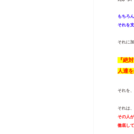
もちろ
それを
それに
『絶対
人達を
それを
それは
その人
徹底し