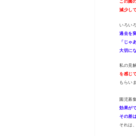
この園
減少し
いろい
過去を
「じゃ
大切に
私の見
を感じ
もらい
園児募
効果が
その差
それは