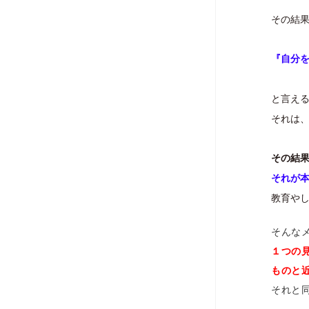
その結
『自分
と言え
それは
その結
それが
教育や
そんな
１つの見
ものと
それと