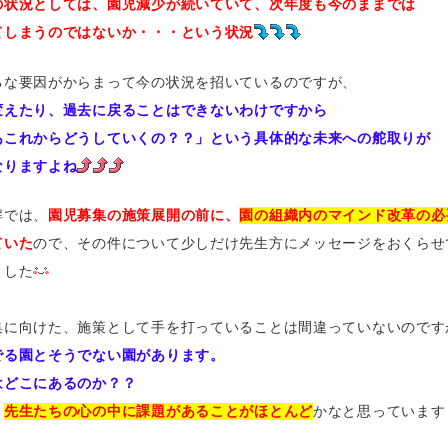
の状況としては、園児減少が続いていて、次年度も今のままでは
てしまうのではないか・・・という状況
ろな要因がからまって今の状況を招いているのですが、
変えたり、過去に戻ることはできないわけですから
あこれからどうしていくの？？」という具体的な未来への舵取りが
なりますよね
解では、
園児募集の施策展開の前に、
園の組織内のマインド改革の必
ていた
ので、その件について少しだけ先生方にメッセージをおくらせ
ました
集に向けた、施策として手を打っていることは間違っていないのです
でる園とそうでない園があります。
はどこにあるのか？？
、
先生たちの心の中に課題があることがほとんど
かなと思っています