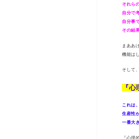
それら
自分で
自分事
その結
まああ
機能は
そして
『心
これは、
生産性
一番大
『心理