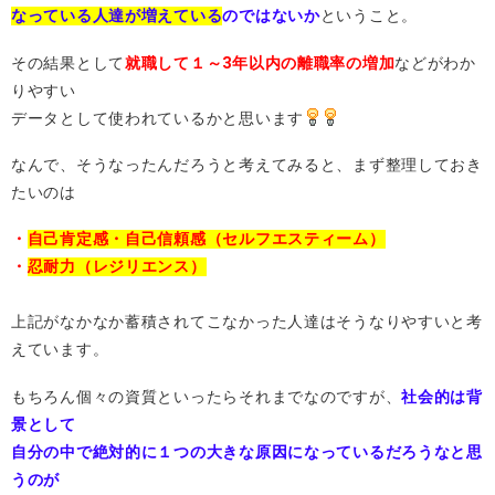
なっている人達が増えている
のではないか
ということ。
その結果として
就職して１～3年以内の離職率の増加
などがわか
りやすい
データとして使われているかと思います
なんで、そうなったんだろうと考えてみると、まず整理しておき
たいのは
・
自己肯定感・自己信頼感（セルフエスティーム）
・
忍耐力（レジリエンス）
上記がなかなか蓄積されてこなかった人達はそうなりやすいと考
えています。
もちろん個々の資質といったらそれまでなのですが、
社会的は背
景として
自分の中で絶対的に１つの大きな原因になっているだろうなと思
うのが