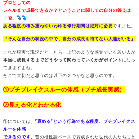
プロとしての
レベルまで成長できるか？ということに関しての自分の答えは
「否」
ある程度の積み重ねやいわゆる修行期間は絶対に必要
ですよね。
『そんな自分の状況の中で、自分の成長を待てない人達がいる』
これが現実で現況だとしたら、上記のような感覚でいる若い人が
本当に成長するまでどうやって関わっていくかがポイント
になっ
てきますよね。
そこで大切だと思うのは以下の２つかなと思うのです。
①プチブレイクスルーの体感（プチ成長実感）
②見える化とわかる化
①については、
”褒める”という行為である程度、プチブレイクス
ルーを体感
できるのです。
昔の根性論ベースで育成された世代の人たちにと