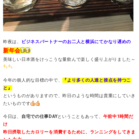
昨夜は、
ビジネスパートナーのお二人と横浜にてかなり遅めの
新年会
美味しい日本酒をけっこうな量飲んで楽しく盛り上がりました～
今年の個人的な目標の中で、
『より多くの人達と接点を持つこ
と』
というものがありますので、昨日のような時間は貴重にしていき
たいものです
今日は、
自宅での仕事DAY
ということもあって、
午前中1時間だ
け
昨日摂取したカロリーを消費するために、ランニングをしてきま