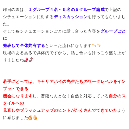
昨日の園は、
１グループ４名～５名の５グループ編成
で上記の
シチュエーションに対する
ディスカッション
を行ってもらいまし
た。
そして各シチュエーションごとに話し合った内容を
グループごと
に
発表して全体共有する
といった流れになります
現場のあるあるで具体的ですから、話し合いもけっこう盛り上が
りましたね
若手にとっては、キャリアハイの先生たちのワークレベルをイン
プットできる
機会になります
し、普段なんとなく自然と対応している
自分のス
タイルへの
見直しやブラッシュアップのヒントがたくさんでてきていた
よう
に感じました