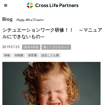
Blog
Happy Mind Creator
シチュエーションワーク研修！！ ～マニュア
ルにできないもの～
2019.07.23
講演＆研修
園トータルサポート
研修
幼稚園
保育園
認定こども園