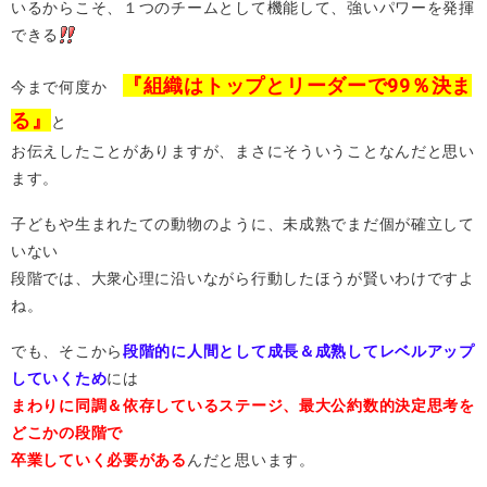
いるからこそ、１つのチームとして機能して、強いパワーを発揮
できる
『組織はトップとリーダーで99％決ま
今まで何度か
る』
と
お伝えしたことがありますが、まさにそういうことなんだと思い
ます。
子どもや生まれたての動物のように、未成熟でまだ個が確立して
いない
段階では、大衆心理に沿いながら行動したほうが賢いわけですよ
ね。
でも、そこから
段階的に人間として成長＆成熟してレベルアップ
していくため
には
まわりに同調＆依存しているステージ、最大公約数的決定思考を
どこかの段階で
卒業していく必要がある
んだと思います。