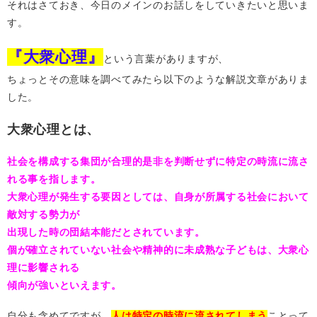
それはさておき、今日のメインのお話しをしていきたいと思いま
す。
『大衆心理』
という言葉がありますが、
ちょっとその意味を調べてみたら以下のような解説文章がありま
した。
大衆心理とは、
社会を構成する集団が合理的是非を判断せずに特定の時流に流さ
れる事を指します。
大衆心理
が発生する要因としては、自身が所属する社会において
敵対する勢力が
出現した時の団結本能だとされています。
個が確立されていない社会や精神的に未成熟な子どもは、
大衆心
理
に影響される
傾向が強いといえます。
自分も含めてですが、
人は特定の時流に流されてしまう
ことって