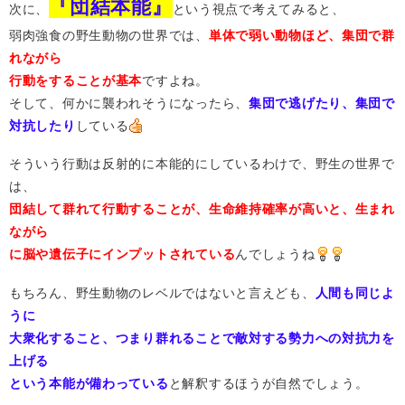
『団結本能』
次に、
という視点で考えてみると、
弱肉強食の野生動物の世界では、
単体で弱い動物ほど、集団で群
れながら
行動をすることが基本
ですよね。
そして、何かに襲われそうになったら、
集団で逃げたり、集団で
対抗したり
している
そういう行動は反射的に本能的にしているわけで、野生の世界で
は、
団結して群れて行動することが、生命維持確率が高いと、生まれ
ながら
に脳や遺伝子にインプットされている
んでしょうね
もちろん、野生動物のレベルではないと言えども、
人間も同じよ
うに
大衆化すること、つまり群れることで敵対する勢力への対抗力を
上げる
という本能が備わっている
と解釈するほうが自然でしょう。