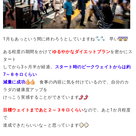
1月もあっという間に終わろうとしていますね
早い
ある程度の期間をかけて
ゆるやかなダイエットプラン
を密かにス
タート
してから3ヶ月半が経過。
スタート時のピークウェイトからは約
7～８キロくらい
減量に成功
食事の内容に気を付けているので、自分のカ
ラダの健康度アップを
けっこう実感することができています
目標ウェイトまであと２～３キロくらい
なので、あと1か月程度
で
達成できたらいいな～と思っています