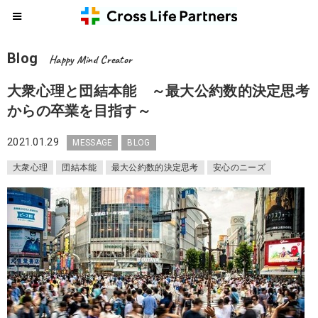
Blog
Happy Mind Creator
大衆心理と団結本能 ～最大公約数的決定思考
からの卒業を目指す～
2021.01.29
MESSAGE
BLOG
大衆心理
団結本能
最大公約数的決定思考
安心のニーズ