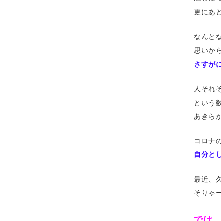
更にあ
なんと
思いか
さすが
人それ
という
あきら
コロナ
自分と
最近、
そりゃ
では