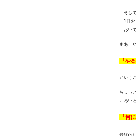
そして
1日お
おいて
まあ、
『や
という
ちょっ
いろい
『何
最終的