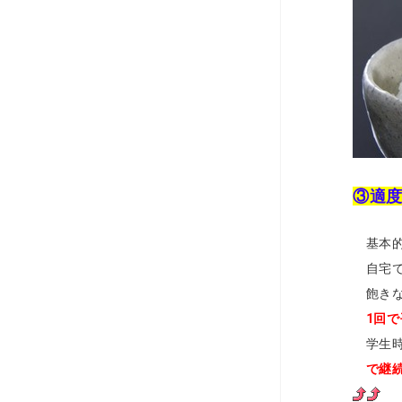
③適
基本的
自宅で
飽きな
1回
学生時
で継続