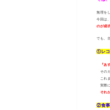
無理を
今回は
のが成
でも、
①レ
『あ
そのカ
これま
実際に
それが
②食