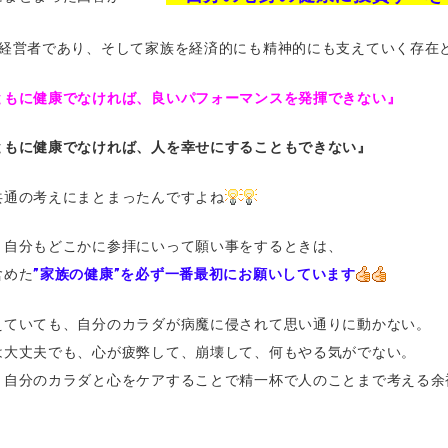
も経営者であり、そして家族を経済的にも精神的にも支えていく存在
ともに健康でなければ、良いパフォーマンスを発揮できない』
ともに健康でなければ、人を幸せにすることもできない』
共通の考えにまとまったんですよね
、自分もどこかに参拝にいって願い事をするときは、
含めた
”家族の健康”を必ず一番最初にお願いしています
えていても、自分のカラダが病魔に侵されて思い通りに動かない。
は大丈夫でも、心が疲弊して、崩壊して、何もやる気がでない。
、自分のカラダと心をケアすることで精一杯で人のことまで考える余