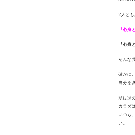
2人と
『心身
『心身
そんな
確かに
自分を
頭は冴
カラダ
いつも
い。