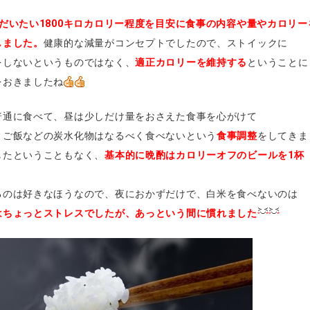
にだいたい1800キロカロリー程度を目安に食事の内容や量やカロリー
ました。
健康的な減量がコンセプトでしたので、ストイックに
しないというものではなく、
適正カロリーを維持する
ということに
おきましたね
通に食べて、昼は少しだけ量をおさえた食事を心がけて
ご飯などの炭水化物はなるべく食べないという
食事調整
をしてきま
たということもなく、
基本的に晩酌はカロリーオフのビールを1杯（
のは好きなほうなので、夜におかずだけで、白米を食べないのは
はちょっとストレスでしたが、あっという間に慣れました