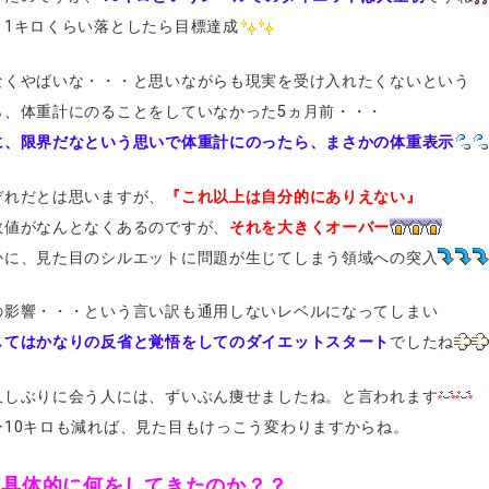
と1キロくらい落としたら目標達成
なくやばいな・・・と思いながらも現実を受け入れたくないという
ら、体重計にのることをしていなかった5ヵ月前・・・
に、限界だなという思いで体重計にのったら、まさかの体重表示
ぞれだとは思いますが、
『これ以上は自分的にありえない』
数値がなんとなくあるのですが、
それを大きくオーバー
かに、見た目のシルエットに問題が生じてしまう領域への突入
の影響・・・という言い訳も通用しないレベルになってしまい
してはかなりの反省と覚悟をしてのダイエットスタート
でしたね
久しぶりに会う人には、ずいぶん痩せましたね。と言われます
ー10キロも減れば、見た目もけっこう変わりますからね。
、具体的に何をしてきたのか？？