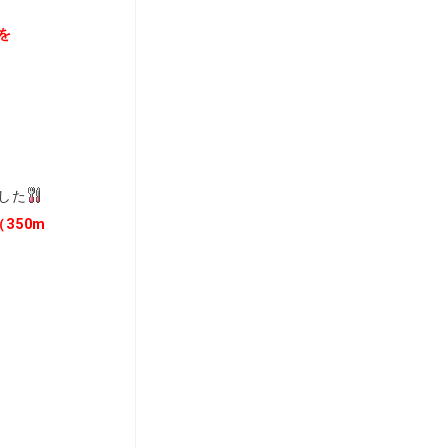
を
した
350m