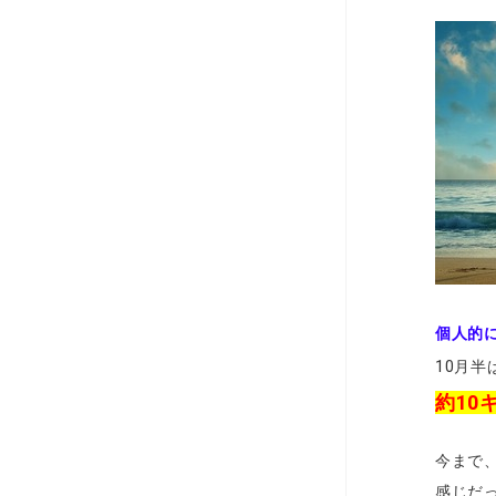
個人的
10月
約10
今まで
感じだ