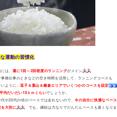
度な運動の習慣化
には、
週に1回～2回程度のランニング
がメイン
事務仕事のときなどの空き時間を活用して、ランニングコースも
いように、
逗子＆葉山＆鎌倉エリアでいくつかのコースを設定
で平均だいだい10ｋｍくらい
でしょうか。
代や20代の頃のペースでは走れないので、
今の自分に快適なペー
を大切に
でも、継続は力なりでだんだんペースも速くなり