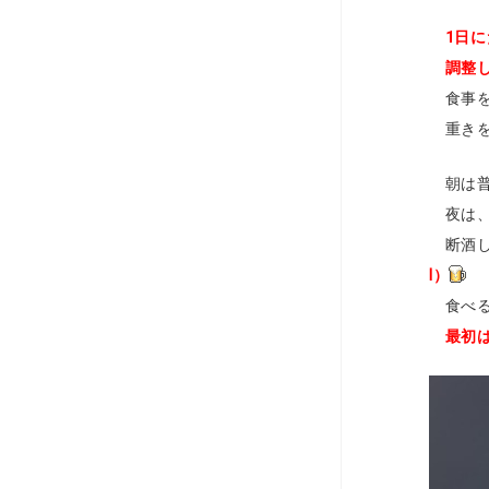
1日
調整し
食事を
重きを
朝は普
夜は、
断酒し
ⅼ）
食べる
最初