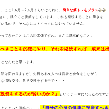
、ここ1ヵ月～2ヵ月くらいはそれに、
簡単な筋トレをプラス
きに、腕立てと腹筋をしています。これも継続することに重きを
いるので、そんなにストイックにはやっていません。
やってきたことはこの①②③ですね。まさに基本的なこと。
るべきことを的確にやり、それを継続すれば、成果は
ことなんだと思います。
と話は変わりますが、先日ある友人の経営者と会食をしながら
ろな情報交換、意見交換をする中で・・・
に投資をするのが賢いのか？』
というテーマになったのです
『自分の心身の健康に投資すべき
にまとまった回答が・・・