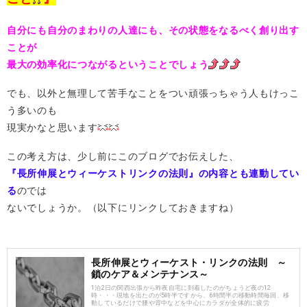
自分にも自分のまわりの人達にも、その状態をなるべく創り出す
ことが
最大の効率化につながるということでしょう
でも、以外と無理して苦手なことをつい頑張っちゃう人もけっこ
う多いのも
現実かなと思います
この考え方は、少し前にこのブログでお伝えした、
『長所伸展とウィーケストリンクの法則』の内容とも連動してい
る
のでは
ないでしょうか。（以下にリンクしておきますね）
長所伸展とウィーケスト・リンクの法則 ～
鎖のケア＆メンテナンス～
1泊2日の関西出張から昨夜自宅に到着したのがちょうど夜の12
時・・・現地を出たのが5時半ですから、6時間半の移動時間毎回、移
動しているだけで腰や背中などを中心にカラダが全体的に疲労