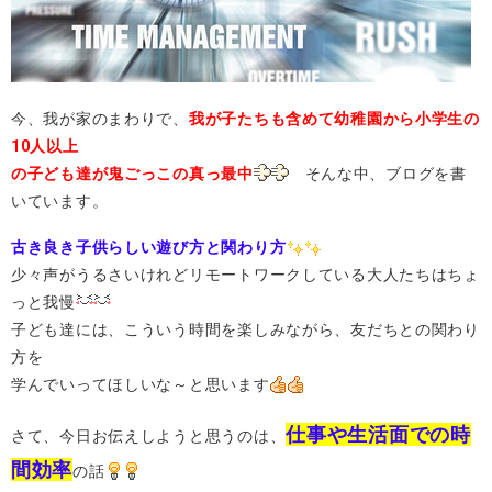
今、我が家のまわりで、
我が子たちも含めて幼稚園から小学生の
10人以上
の子ども達が鬼ごっこの真っ最中
そんな中、ブログを書
いています。
古き良き子供らしい遊び方と関わり方
少々声がうるさいけれどリモートワークしている大人たちはちょ
っと我慢
子ども達には、こういう時間を楽しみながら、友だちとの関わり
方を
学んでいってほしいな～と思います
仕事や生活面での時
さて、今日お伝えしようと思うのは、
間効率
の話