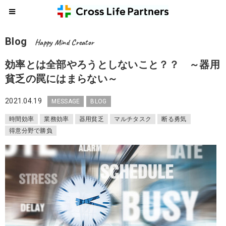
Blog
Happy Mind Creator
効率とは全部やろうとしないこと？？ ～器用
貧乏の罠にはまらない～
2021.04.19
MESSAGE
BLOG
時間効率
業務効率
器用貧乏
マルチタスク
断る勇気
得意分野で勝負