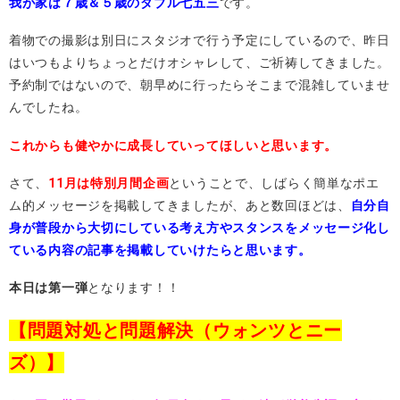
我が家は７歳＆５歳のダブル七五三
です。
着物での撮影は別日にスタジオで行う予定にしているので、昨日
はいつもよりちょっとだけオシャレして、ご祈祷してきました。
予約制ではないので、朝早めに行ったらそこまで混雑していませ
んでしたね。
これからも健やかに成長していってほしいと思います。
さて、
11月は特別月間企画
ということで、しばらく簡単なポエ
ム的メッセージを掲載してきましたが、あと数回ほどは、
自分自
身が普段から大切にしている考え方やスタンスをメッセージ化し
ている内容の記事を掲載していけたらと思います。
本日は第一弾
となります！！
【問題対処と問題解決（ウォンツとニー
ズ）】