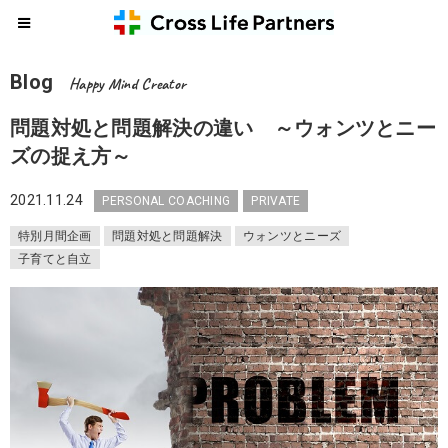
Blog
Happy Mind Creator
問題対処と問題解決の違い ～ウォンツとニー
ズの捉え方～
2021.11.24
PERSONAL COACHING
PRIVATE
特別月間企画
問題対処と問題解決
ウォンツとニーズ
子育てと自立