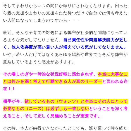
そしてまわりからいつの間にか頼りにされなくなります。困った
ら親の支援やまわりの支援をただ待つだけで自分では何も考えな
い人間になってしまうのですから・・・
最近、そんな子育ての対処による弊害が社会的な問題になってい
るような気がしてなりません。
自己責任性や問題解決能力が乏し
く、他人依存度が高い若い人が増えている気がしてなりません。
いや、若い人だけではなくあらゆる場所や世界でもそんな弊害が
蔓延しているような感覚があります。
その場しのぎや一時的な状況好転に惑わされず、
本当に大事なこ
とは何かを深く考えて
行動できる人が真のリーダー
と言われる存
在！！
相手が今、
欲しているもの（ウォンツ）と本当にその人にとって
必要なもの（ニーズ）は必ずしも一致しない
ということを深く考
えること、そして正しく見極めることが重要です。
その時、本人が納得できなかったとしても、巡り巡って時を経た