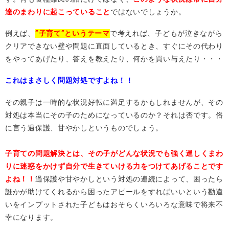
達のまわりに起こっていること
ではないでしょうか。
例えば、
”子育て”というテーマ
で考えれば、子どもが泣きながら
クリアできない壁や問題に直面しているとき、すぐにその代わり
をやってあげたり、答えを教えたり、何かを買い与えたり・・・
これはまさしく問題対処ですよね！！
その親子は一時的な状況好転に満足するかもしれませんが、その
対処は本当にその子のためになっているのか？それは否です。俗
に言う過保護、甘やかしというものでしょう。
子育ての問題解決とは、その子がどんな状況でも強く逞しくまわ
りに迷惑をかけず
自分で生きていける力をつけてあげることです
よね！！
過保護や甘やかしという対処の連続によって、困ったら
誰かが助けてくれるから困ったアピールをすればいいという勘違
いをインプットされた子どもはおそらくいろいろな意味で将来不
幸になります。