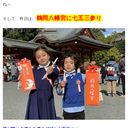
ね～
鶴岡八幡宮に七五三参り
そして、昨日は、
。