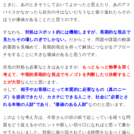
ときに、あのときそうしておいてよかったと思えたり、あのアド
バイスがなかったら自分の今はないだろうなと振り返れたらその
ほうが価値があることだと思うのです。
すなわち、
対処はスポット的には機能しますが、長期的な視点で
見たらその場しのぎでしかない。
だからこそ、問題や課題の根源
的要因を見極めて、長期的視点を持って解決につながるアプロー
チをすることに大きな価値があると思うのです。
目先の対処も必要なときはありますが、
もっともっと物事を深く
考えて、中期的長期的な視点でモノゴトを判断したり決断するこ
とが大切
なんだと思います。
そして、
相手やお客様にとって本質的に必要なもの（真のニー
ズ）を提供できたり、カタチにできる人こそ、社会に”必要とさ
れる本物の人財”であり、”価値のある人財”
なのだと思います。
このような考え方は、今皆さんの目の前で起こっている様々な問
題をどう捉えるかのヒントや新しい切り口になればと思って書か
せてもらいました。対処に振り回されている時間をなるべく減ら