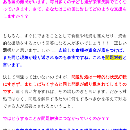
ある国の難民がいます。毎日多くの子ども達が栄養失調で亡くな
っていきます。さて、あなたはこの国に対してどのような支援を
しますか？？
もちろん、すぐにできることとして食糧や物資を運んだり、資金
的な援助をするという回答になる人が多いでしょう！！
正しい
選択
だと思います。しかし、
支給した食糧や資金が底をつけば、
また同じ現象が繰り返されるのも事実ですね。これを
問題対処
と
言います。
決して間違ってはいないのですが、
問題対処は一時的な状況好転
にすぎず、またしばらく
すると同じ問題が繰り返されてしまうの
です。
違う言い方をすれば、その場しのぎと言います。だから対
処ではなく、問題を解決するために何をするべきかを考えて対応
できる人が必要とされるということ。
ではどうすることが問題解決につながっていくのか？？