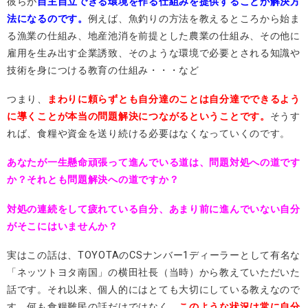
彼らが
自主自立できる環境を作る仕組みを提供することが解決方
法になるのです。
例えば、魚釣りの方法を教えるところから始ま
る漁業の仕組み、地産池消を前提とした農業の仕組み、その他に
雇用を生み出す企業誘致、そのような環境で必要とされる知識や
技術を身につける教育の仕組み・・・など
つまり、
まわりに頼らずとも自分達のことは自分達でできるよう
に導くことが本当の問題解決につながるということです。
そうす
れば、食糧や資金を送り続ける必要はなくなっていくのです。
あなたが一生懸命頑張って進んでいる道は、問題対処への道です
か？それとも問題解決への道ですか？
対処の連続をして疲れている自分、あまり前に進んでいない自分
がそこにはいませんか？
実はこの話は、
TOYOTA
の
CS
ナンバー
1
ディーラーとして有名な
「ネッツトヨタ南国」の横田社長（当時）から教えていただいた
話です。それ以来、個人的にはとても大切にしている教えなので
す。何も食糧難民の話だけではなく、
このような状況は常に自分