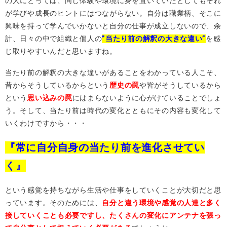
の人にとっては、同じ体験や環境に身を置いていたとしてもそれ
が学びや成長のヒントにはつながらない。自分は職業柄、そこに
興味を持って学んでいかないと自分の仕事が成立しないので、余
計、日々の中で組織と個人の
”当たり前の解釈の大きな違い”
を感
じ取りやすいんだと思いますね。
当たり前の解釈の大きな違いがあることをわかっている人こそ、
昔からそうしているからという
歴史の罠
や皆がそうしているから
という
思い込みの罠
にはまらないように心がけていることでしょ
う。そして、当たり前は時代の変化とともにその内容も変化して
いくわけですから・・・
『常に自分自身の当たり前を進化させてい
く』
という感覚を持ちながら生活や仕事をしていくことが大切だと思
っています。そのためには、
自分と違う環境や感覚の人達と多く
接していくことも必要ですし、たくさんの変化にアンテナを張っ