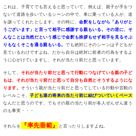
これは、子育てでも言えると思っていて、例えば、親子が手をつ
ないて道路を歩いているシーンの中で、車に乗っている人が、道
を譲ってくれたとします。その時に、
会釈をしながら「ありがと
うございます」と言って相手に感謝する親もいる。その逆に、そ
んなことは当然だという感じで会釈も挨拶もせず相手を見るそぶ
りもなくそこを通る親もいる。
でも絶対にそのシーンは子どもが
見ているわけですよね、だから自分は絶対に前者の行為をするよ
うに心がけていますし、それが当たり前だと思っています。
そして、
それが当たり前だと思って行動につなげている親の子ど
もは、それが当たり前だと思って自分も自然とそうするようにな
ります。
そういう親が当たり前だと思ってしている行動や言動の
レベルこそ、
子ども達の将来の当たり前に結びついていくベース
なんだと思うのです。でもその親の当たり前が各人ぜんぜん違う
のも事実・・・
『率先垂範』
それらを
と言ったりしますよね。