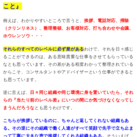
こと』
例えば、わかりやすいところで言うと、
挨拶、電話対応、掃除
（クリンリネス）、整理整頓、お客様対応、打ち合わせや会議、
ホウレンソウ・・・
それらのすべてのレベルに必ず差がある
わけで、それを日々感じ
ることができるのは、ある意味貴重な仕事をさせてもらっている
なとも思っています。その差がある程度わかって整理されている
からこそ、コンサルタントやアドバイザーという仕事ができると
も思っています。
逆に言えば、
日々同じ組織や同じ環境に身を置いていたら、それ
らの『当たり前のレベル差』にいつの間にか気づけなくなってし
まうんだろうな
とも思うわけです。
こちらが挨拶しているのに、ちゃんと返してくれない組織もあ
る。その逆にその組織で働く人達がすべて笑顔で先手で立ち止ま
って丁寧に大きな声で挨拶してくれる組織もある。
そういえば、