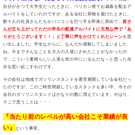
自分がかつて大学生だったときに、ペリカン便でお歳暮を配るア
ルバイトをしていたのですが、ある会社に荷物を届けたときに、
数十人の社員さんたちがパソコンを打つ手を即座に辞めて、
皆さ
んが立ち上がってただの学生の配達アルバイトに元気な声で「あ
りがとうございます！！」と丁寧に声をかけてくれたシーン
を思
い出しました。学生ながらに、なんだか感動してしまいました
ね。今までそんなことを大人の人達にされたことがなかったの
で、こういう素晴らしい人達も世の中にいるんだな～と思った自
分を思い起こすわけです。
その会社は地域でガソリンスタンドを運営展開している会社だっ
たのですが、このご時世閉鎖しているスタンドも多い中、今その
会社のガソリンスタンドはかなりの数に増えています。やはり、
そこで思うことは・・・
『当たり前のレベルが高い会社こそ業績が良
い』
という事実。