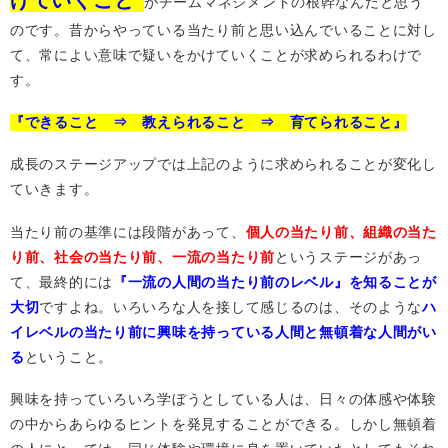
がチームマネジメントの根幹なんだと思う
のです。昔からやっている当たり前と思い込んでいることに対し
て、常によい意味で疑いをかけていくことが求められるわけで
す。
『できること ⇒ 教えられること ⇒ 育てられること』
成長のステージアップでは上記のように求められることが変化し
ていきます。
当たり前の基準には段階があって、
個人の当たり前、組織の当た
り前、社会の当たり前、一流の当たり前
というステージがあっ
て、最終的には
『一流の人間の当たり前のレベル』を知ることが
大切
ですよね。いろいろな人を接して感じるのは、そのような
ハ
イレベルの当たり前に興味を持っている人間と無頓着な人間がい
る
ということ。
興味を持っていろいろ学ぼうとしている人は、日々の体感や体験
の中からあらゆるヒントを発見することができる。しかし無頓着