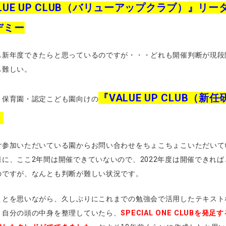
LUE UP CLUB（バリューアップクラブ）』リー
デミー
も新年度できたらと思っているのですが・・・どれも開催判断が現段
も難しい。
『VALUE UP CLUB（新任
・保育園・認定こども園向けの
』
ご参加いただいている園からお問い合わせをちょこちょこいただいて
様に、ここ2年間は開催できていないので、2022年度は開催できれば
のですが、なんとも判断が難しい状況です。
ことを思いながら、久しぶりにこれまでの勉強会で活用したテキスト
り自分の頭の中身を整理していたら、
SPECIAL ONE CLUBを発足