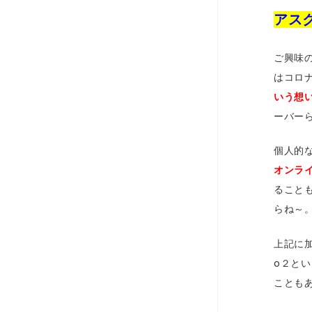
アス
ご興味
はコロ
いう想
ーバー
個人的
オンラ
ること
らね～
上記に
o２と
ことも