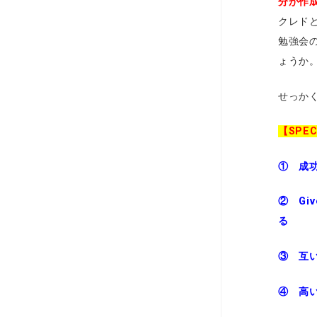
分が作
クレド
勉強会
ょうか
せっか
【SPE
① 成
② Gi
る
③ 互
④ 高