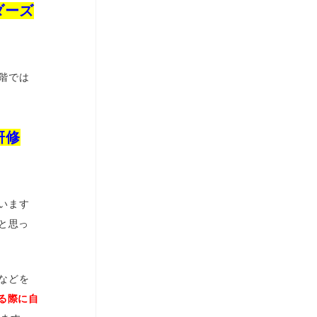
ダーズ
階では
研修
います
と思っ
などを
する際に自