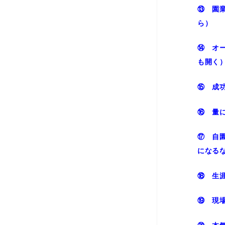
⑬ 園
ら）
⑭ オ
も開く
⑮ 成
⑯ 量
⑰ 自
になる
⑱ 生
⑲ 現