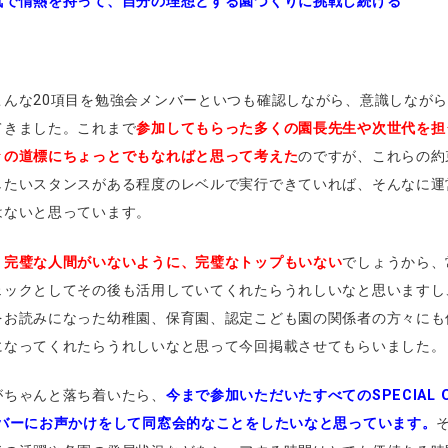
気で情熱を持って、自分の理想とする園づくりに挑戦し続ける
こんな20項目を勉強会メンバーといつも確認しながら、意識しなが
てきました。これまで
参加してもらった多くの園長先生や次世代を担
々の道標にちょっとでもなればと思って考えた
のですが、これらの約
したいスタンスがある程度のレベルで実行できていれば、そんなに運
はないと思っています。
、
完璧な人間がいないように、完璧なトップもいない
でしょうから、
ェックとしてその後も活用していてくれたらうれしいなと思いますし
をお読みになった幼稚園、保育園、認定こども園の関係者の方々にも
になってくれたらうれしいなと思って今回掲載させてもらいました。
がちゃんと落ち着いたら、
今まで参加いただいたすべてのSPECIAL O
ンバーにお声かけをして同窓会的なことをしたいなと思っています。