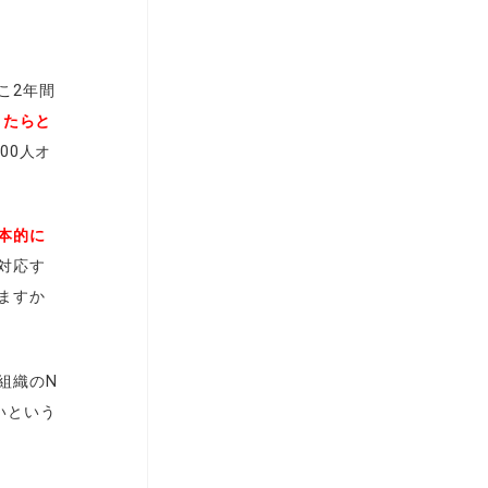
こ2年間
きたらと
00人オ
本的に
対応す
ますか
組織のN
いという