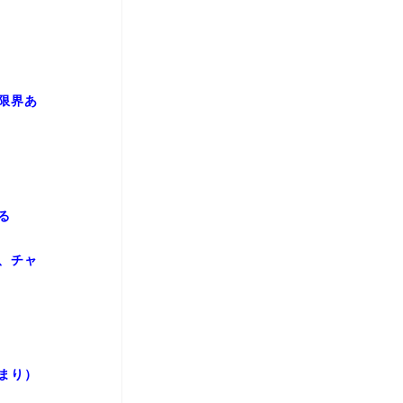
限界あ
る
、チャ
まり）