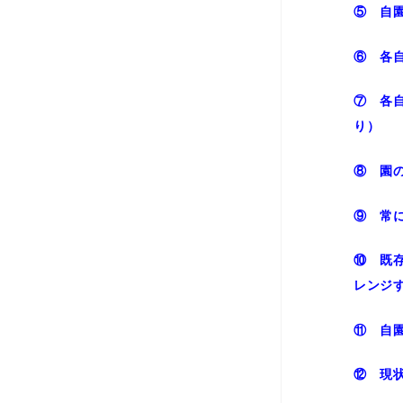
⑤ 自園
⑥ 各
⑦ 各
り）
⑧ 園
⑨ 常
⑩ 既
レンジ
⑪ 自
⑫ 現