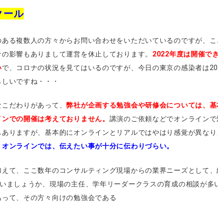
クール
のある複数人の方々からお問い合わせをいただいているのですが、こ
ナの影響もありまして運営を休止しております。
2022年度は開催で
い
で、コロナの状況を見てはいるのですが、今日の東京の感染者は20
らしいですね・・・
なこだわりがあって、
弊社が企画する勉強会や研修会については、基
インでの開催は考えておりません。
講演のご依頼などでオンラインで
もありますが、基本的にオンラインとリアルではやはり感覚が異なり
。
オンラインでは、伝えたい事が十分に伝わりづらい。
加えて、ここ数年のコンサルティング現場からの業界ニーズとして、
いいましょうか、現場の主任、学年リーダークラスの育成の相談が多
あって、その方々向けの勉強会である