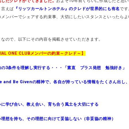
成したクレドがでてきました。
およそ10年前くらいに作成したと思
と言えば
『リッツカールトンホテル』のクレドが世界的にも有名
です
のメンバーでシェアする約束事、大切にしたいスタンスといったらよ
。
くなので、以下にその内容を掲載させていただきます。
CIAL ONE CLUBメンバーの約束～クレド～】
功の3条件を理解し実行する・・・「素直 プラス発想 勉強好き」
ve and Be Givenの精神で、各自が持っている情報をたくさん出し
いに学び合い、教え合い、育ち合う風土を大切にする
い理想を持ち、その理想に向けて妥協しない（非妥協の精神）