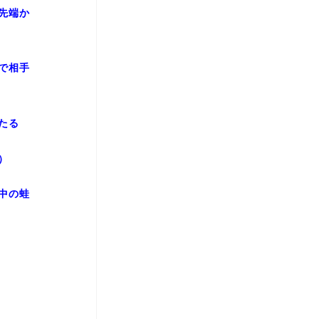
先端か
で相手
たる
）
中の蛙