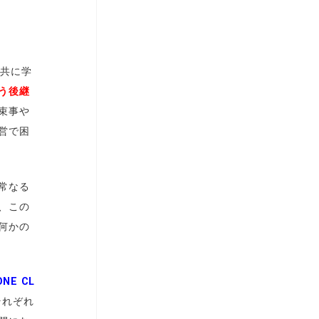
ら共に学
う後継
束事や
営で困
常なる
、この
何かの
NE CL
それぞれ