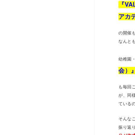
『VA
アカ
の開催
なんと
幼稚園
会）
も毎回
が、同
ている
そんな
振り返