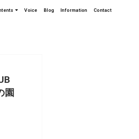
Voice
Blog
Information
Contact
ntents
UB
の園