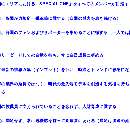
のエリアにおける「SPECIAL ONE」をすべてのメンバーが目指す
自、各園が力相応一番主義に徹する（自園の魅力を磨き続ける）
自、各園のファンおよびサポーターを集めることに徹する（一人では
のリーダーとしての自覚を持ち、常に自己成長に努める
に最新の情報収集（インプット）を行い、時流とトレンドに敏感にな
存の業界の延長ではなく、時代の最先端モデルを創造する気概を持ち
する
園の教職員に支えられていることを忘れず、人財育成に徹する
状に満足せず、常に危機感を持って園運営にあたる（満足は後退の始