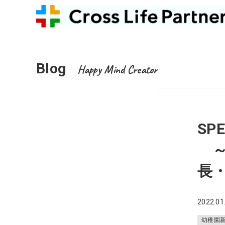
Blog
Happy Mind Creator
SPE
～
長
2022.01
幼稚園