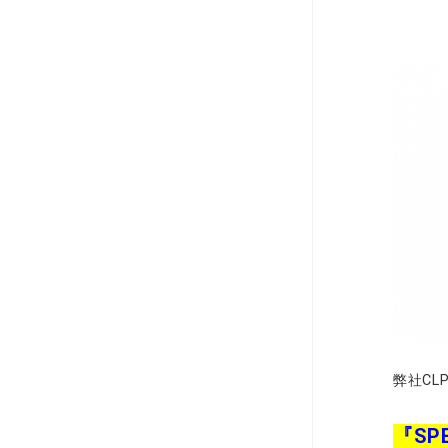
弊社CL
『SP