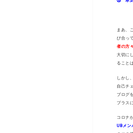
⑳ 本
まあ、
び合っ
者の方
大切に
ること
しかし
自己チ
ブログ
プラス
コロナ
UBメ