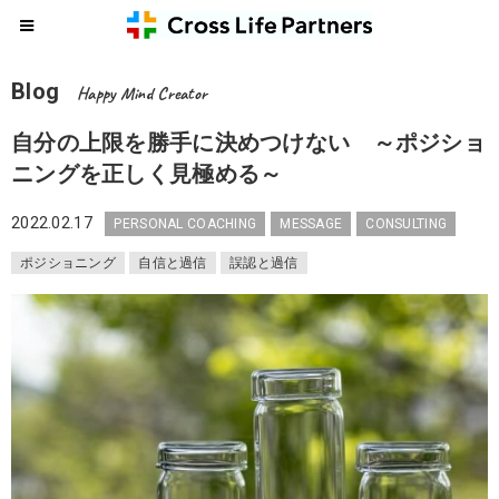
Blog
Happy Mind Creator
自分の上限を勝手に決めつけない ～ポジショ
ニングを正しく見極める～
2022.02.17
PERSONAL COACHING
MESSAGE
CONSULTING
ポジショニング
自信と過信
誤認と過信