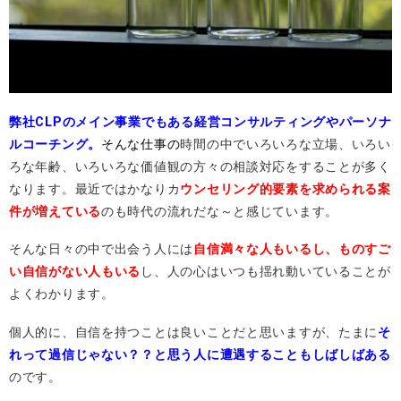
弊社CLPのメイン事業でもある経営コンサルティングやパーソナ
ルコーチング。
そんな仕事の
時間の中でいろいろな立場、いろい
ろな年齢、いろいろな価値観の方々の相談対応をすることが多く
なります。最近ではかなりカ
ウンセリング的要素を求められる案
件が増えている
のも時代の流れだな～と感じています。
そんな日々の中で出会う人には
自信満々な人もいるし、ものすご
い自信がない人もいる
し、人の心はいつも揺れ動いていることが
よくわかります。
個人的に、自信を持つことは良いことだと思いますが、たまに
そ
れって過信じゃない？？と思う人に遭遇することもしばしばある
のです。