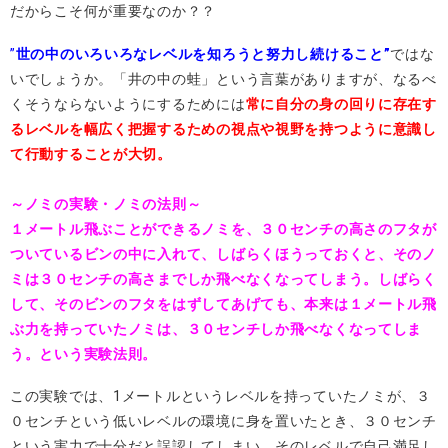
だからこそ何が重要なのか？？
”
世の中のいろいろなレベルを知ろうと努力し続けること”
ではな
いでしょうか。「井の中の蛙」という言葉がありますが、なるべ
くそうならないようにするためには
常に自分の身の回りに存在す
るレベルを幅広く把握するための視点や視野を持つように意識し
て行動することが大切。
～ノミの実験・ノミの法則～
１メートル飛ぶことができるノミを、３０センチの高さのフタが
ついているビンの中に入れて、しばらくほうっておくと、そのノ
ミは３０センチの高さまでしか飛べなくなってしまう。しばらく
して、そのビンのフタをはずしてあげても、本来は１メートル飛
ぶ力を持っていたノミは、３０センチしか飛べなくなってしま
う。という実験法則。
この実験では、1メートルというレベルを持っていたノミが、３
０センチという低いレベルの環境に身を置いたとき、３０センチ
という実力で十分だと誤認してしまい、そのレベルで自己満足し