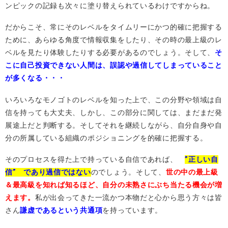
ンピックの記録も次々に塗り替えられているわけですからね。
だからこそ、常にそのレベルをタイムリーにかつ的確に把握する
ために、あらゆる角度で情報収集をしたり、その時の最上級のレ
ベルを見たり体験したりする必要があるのでしょう。そして、
そ
こに自己投資できない人間は、誤認や過信してしまっていること
が多くなる・・・
いろいろなモノゴトのレベルを知った上で、この分野や領域は自
信を持っても大丈夫、しかし、この部分に関しては、まだまだ発
展途上だと判断する。そしてそれを継続しながら、自分自身や自
分の所属している組織のポジショニングを的確に把握する。
そのプロセスを得た上で持っている自信であれば、
”正しい自
信” であり過信ではない
のでしょう。そして、
世の中の最上級
＆最高級を知れば知るほど、自分の未熟さにぶち当たる機会が増
えます。
私が出会ってきた一流かつ本物だと心から思う方々は皆
さん
謙虚であるという共通項
を持っています。