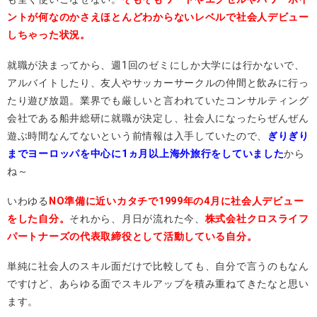
ントが何なのかさえほとんどわからないレベルで社会人デビュー
しちゃった状況。
就職が決まってから、週1回のゼミにしか大学には行かないで、
アルバイトしたり、友人やサッカーサークルの仲間と飲みに行っ
たり遊び放題。業界でも厳しいと言われていたコンサルティング
会社である船井総研に就職が決定し、社会人になったらぜんぜん
遊ぶ時間なんてないという前情報は入手していたので、
ぎりぎり
までヨーロッパを中心に1ヵ月以上海外旅行をしていました
から
ね～
いわゆる
NO準備に近いカタチで1999年の4月に社会人デビュー
をした自分。
それから、月日が流れた今、
株式会社クロスライフ
パートナーズの代表取締役として活動している自分。
単純に社会人のスキル面だけで比較しても、自分で言うのもなん
ですけど、あらゆる面でスキルアップを積み重ねてきたなと思い
ます。