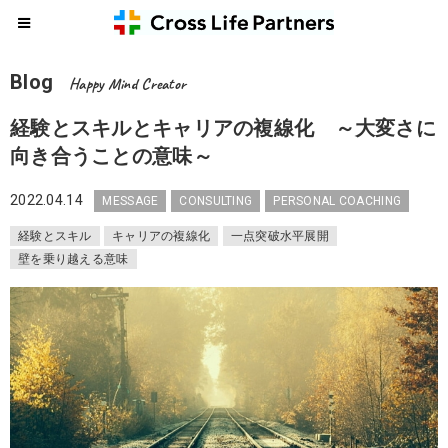
Blog
Happy Mind Creator
経験とスキルとキャリアの複線化 ～大変さに
向き合うことの意味～
2022.04.14
MESSAGE
CONSULTING
PERSONAL COACHING
経験とスキル
キャリアの複線化
一点突破水平展開
壁を乗り越える意味