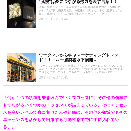
”我慢”は夢につながる努力を表す言葉！！
今週は出張ウィーク。今も東京に戻る新幹線の中でブログを書いてい
ます。2泊3日の鹿児島出張、一度東京に戻って、すぐに翌日から1泊2
日の兵庫出張さすがに、移動疲れがからだに・・・そして
2013-11-22 18:44
ワークマンから学ぶマーケティングトレン
ド！！ ～一点突破水平展開～
”ワークマン女子”という言葉までトレンドワードになるくらいここ数
年のワークマンの勢いと進化はすごいですね自分もまあまあアウトド
ア好きなので、アウトドア系のアパレルブランドの商品は常
2021-04-23 17:45
『何か１つの領域を磨き込んでいくプロセスに、その他の領域に
もつながるいくつかのエッセンスが詰まっている。そのエッセン
スを高いレベルで身に着けた人や組織は、その他の領域でもその
エッセンスを活かして飛躍する可能性をすでに手に入れてい
る。』