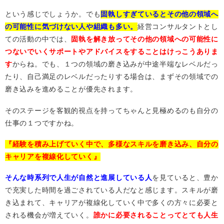
という感じでしょうか。でも
固執しすぎているとその他の領域へ
の可能性に気づけない人や組織も多い。
経営コンサルタントとし
ての活動の中では、
固執を解き放ってその他の領域への可能性に
つないでいくサポートやアドバイスをすることはけっこうありま
す
からね。でも、１つの領域の磨き込みが中途半端なレベルだっ
たり、自己満足のレベルだったりする場合は、まずその領域での
磨き込みを進めることが優先されます。
そのステージを客観的視点を持ってちゃんと見極めるのも自分の
仕事の１つですかね。
『経験を積み上げていく中で、多様なスキルを磨き込み、自分の
キャリアを複線化していく』
そんな時系列で人生が自然と進展している人
を見ていると、豊か
で充実した時間を過ごされている人だなと感じます。スキルが磨
き込まれて、キャリアが複線化していく中で多くの方々に必要と
される機会が増えていく。
誰かに必要されることってとても人生