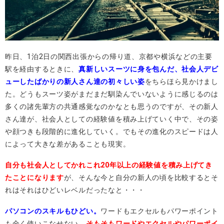
昨日、1泊2日の関西出張からの帰り道、京都や横浜などの主要
駅を経由するときに、
真新しいスーツに身を包んだ、社会人デビ
ューしたばかりの新人さん達の初々しい姿
をちらほら見かけまし
た。どうもスーツ姿がまだまだ馴染んでいないように感じるのは
多くの諸先輩方の共通感覚なのかなとも思うのですが、その新人
さん達が、社会人としての経験値を積み上げていく中で、その姿
や顔つきも段階的に進化していく。でもその進化のスピードは人
によって大きな差があることも現実。
自分も社会人としてかれこれ20年以上の経験値を積み上げてき
たことになります
が、そんな今と自分の新人の頃を比較するとそ
れはそれはひどいレベルだったなと・・・
パソコンのスキルもひどい。
ワードもエクセルもパワーポイント
も全く使いこなせない。
そもそもワードやエクセルやパワーポイ