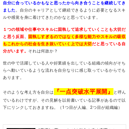
自分に合っているかもなと思ったから向き合うことを継続してき
ました
。自分のキャリアとして継続できるように必要となるスキ
ルや感覚を身に着けてきたのかなと思っています。
１つの領域や仕事やスキルに固執して追求していくことも大切だ
と思う反面、
固執しすぎるのではなく多様な能力やスキルの吸収
もこれからの社会を生き抜いていく上では大切
だと思っている自
分がいます。
それは何故か？
世の中で活躍している人や好業績を出している組織の傾向がそち
らへ動いているような流れを自分なりに感じ取っているからでも
あります。
『一点突破水平展開』
そのような考え方を自分は
と呼ん
でいるわけですが、その見解を以前書いている記事があるので以
下にリンクしておきますね。（1つ目が人編、2つ目が組織編）