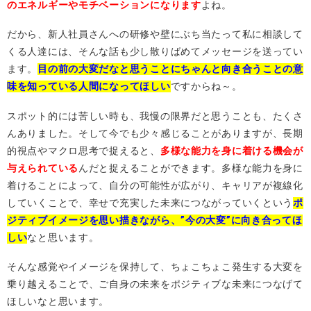
のエネルギーやモチベーションになります
よね。
だから、新人社員さんへの研修や壁にぶち当たって私に相談して
くる人達には、そんな話も少し散りばめてメッセージを送ってい
ます。
目の前の大変だなと思うことにちゃんと向き合うことの意
味を知っている人間になってほしい
ですからね～。
スポット的には苦しい時も、我慢の限界だと思うことも、たくさ
んありました。そして今でも少々感じることがありますが、長期
的視点やマクロ思考で捉えると、
多様な能力を身に着ける機会が
与えられている
んだと捉えることができます。多様な能力を身に
着けることによって、自分の可能性が広がり、キャリアが複線化
していくことで、幸せで充実した未来につながっていくという
ポ
ジティブイメージを思い描きながら、”今の大変”に向き合ってほ
しい
なと思います。
そんな感覚やイメージを保持して、ちょこちょこ発生する大変を
乗り越えることで、ご自身の未来をポジティブな未来につなげて
ほしいなと思います。