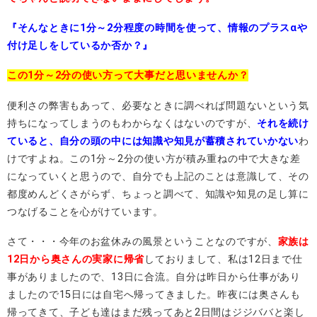
『そんなときに1分～2分程度の時間を使って、情報のプラスαや
付け足しをしているか否か？』
この1分～2分の使い方って大事だと思いませんか？
便利さの弊害もあって、必要なときに調べれば問題ないという気
持ちになってしまうのもわからなくはないのですが、
それを続け
ていると、自分の頭の中には知識や知見が蓄積されていかない
わ
けですよね。この1分～2分の使い方が積み重ねの中で大きな差
になっていくと思うので、自分でも上記のことは意識して、その
都度めんどくさがらず、ちょっと調べて、知識や知見の足し算に
つなげることを心がけています。
さて・・・今年のお盆休みの風景ということなのですが、
家族は
12日から奥さんの実家に帰省
しておりまして、私は12日まで仕
事がありましたので、13日に合流。自分は昨日から仕事があり
ましたので15日には自宅へ帰ってきました。昨夜には奥さんも
帰ってきて、子ども達はまだ残ってあと2日間はジジババと楽し