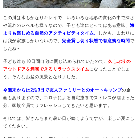
この川は水もかなりキレイで、いろいろな地形の変化の中で深さ
や流れのレベルも様々なので、子ども達にとってはある意味、
海
よりも楽しめる自然のアクティビティタイム。
しかも、まわりに
は我が家族しかいないので、
完全貸し切り状態で有意義な時間
で
したね～
子ども達も10日間自宅に閉じ込められていたので、
久しぶりの
アウトドアを満喫できるリラックスタイム
になったことでしょ
う。そんなお盆の風景となりました。
今週末からは2泊3日で友人ファミリーとのオートキャンプ
の企
画もありますので、コロナによる自宅療養でストレスが溜まった
分、家族全員でリフレッシュしてきたいと思います。
それでは、皆さんもまだ暑い日が続くようですが、楽しい夏にし
てください。