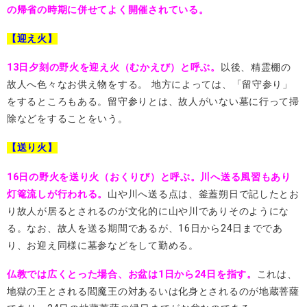
の帰省の時期に併せてよく開催されている。
【迎え火】
13日夕刻の野火を迎え火
（むかえび）と呼ぶ。
以後、精霊棚の
故人へ色々なお供え物をする。 地方によっては、「留守参り」
をするところもある。留守参りとは、故人がいない墓に行って掃
除などをすることをいう。
【送り火】
16日の野火を送り火（おくりび）と呼ぶ。
川へ送る風習もあり
灯篭流しが行われる。
山や川へ送る点は、釜蓋朔日で記したとお
り故人が居るとされるのが文化的に山や川でありそのようにな
る。なお、故人を送る期間であるが、16日から24日までであ
り、お迎え同様に墓参などをして勤める。
仏教では広くとった場合、お盆は1日から24日を指す。
これは、
地獄の王とされる閻魔王の対あるいは化身とされるのが地蔵菩薩