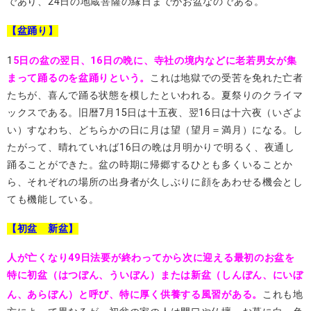
であり、24日の地蔵菩薩の縁日までがお盆なのである。
【盆踊り】
1
5日の盆の翌日、16日の晩に、寺社の境内
などに老若男女が集
まって踊るのを盆踊り
という。
これは地獄での受苦を免れた亡者
たちが、喜んで踊る状態を模したといわれる。夏祭りのクライマ
ックスである。旧暦7月15日は十五夜
、翌16日は十六夜
（いざよ
い）すなわち、どちらかの日に月は望（望月＝満月
）になる。し
たがって、晴れていれば16日の晩は月明かりで明るく、夜通し
踊ることができた。盆の時期に帰郷するひとも多くいることか
ら、それぞれの場所の出身者が久しぶりに顔をあわせる機会とし
ても機能している。
【初盆 新盆】
人が亡くなり49日法要が終わってから次に迎える最初のお盆を
特に初盆（はつぼん、ういぼん）または新盆（しんぼん、にいぼ
ん、あらぼん）と呼び
、特に厚く供養する風習がある。
これも地