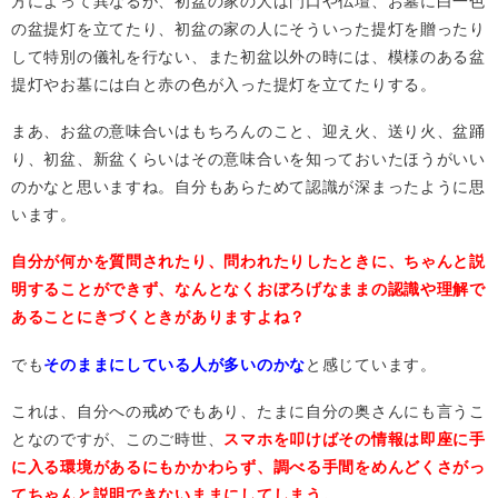
方によって異なるが、初盆の家の人は門口や仏壇、お墓に白一色
の盆提灯
を立てたり、初盆の家の人にそういった提灯を贈ったり
して特別の儀礼を行ない、また初盆以外の時には、模様のある盆
提灯やお墓には白と赤の色が入った提灯を立てたりする。
まあ、お盆の意味合いはもちろんのこと、迎え火、送り火、盆踊
り、初盆、新盆くらいはその意味合いを知っておいたほうがいい
のかなと思いますね。自分もあらためて認識が深まったように思
います。
自分が何かを質問されたり、問われたりしたときに、ちゃんと説
明することができず、なんとなくおぼろげなままの認識や理解で
あることにきづくときがありますよね？
でも
そのままにしている人が多いのかな
と感じています。
これは、自分への戒めでもあり、たまに自分の奥さんにも言うこ
となのですが、このご時世、
スマホを叩けばその情報は即座に手
に入る環境があるにもかかわらず、調べる手間をめんどくさがっ
てちゃんと説明できないままにしてしまう。