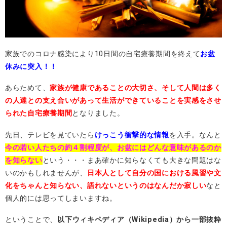
家族でのコロナ感染により10日間の自宅療養期間を終えて
お盆
休みに突入！！
あらためて、
家族が健康であることの大切さ、そして人間は多く
の人達との支え合いがあって生活ができていることを実感をさせ
られた自宅療養期間
となりました。
先日、テレビを見ていたら
けっこう衝撃的な情報
を入手。なんと
今の若い人たちの約４割程度が、お盆にはどんな意味があるのか
を知らない
という・・・まあ確かに知らなくても大きな問題はな
いのかもしれませんが、
日本人として自分の国における風習や文
化をちゃんと知らない、語れないというのはなんだか寂しい
なと
個人的には思ってしまいますね。
ということで、
以下
ウィキペディア（Wikipedia）から一部抜粋