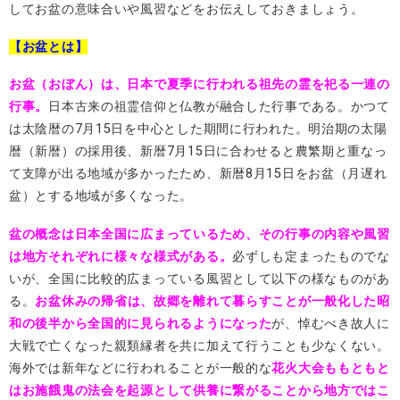
してお盆の意味合いや風習などをお伝えしておきましょう。
【お盆とは】
お盆（おぼん）は、日本で夏季に行われる祖先の霊を祀る一連の
行事。
日本古来の祖霊信仰と仏教が融合した行事である。かつて
は太陰暦の7月15日を中心とした期間に行われた。明治期の太陽
暦（新暦）の採用後、新暦7月15日に合わせると農繁期と重なっ
て支障が出る地域が多かったため、新暦8月15日をお盆（月遅れ
盆）とする地域が多くなった。
盆の概念は日本全国に広まっているため、その行事の内容や風習
は地方それぞれに様々な様式がある。
必ずしも定まったものでな
いが、全国に比較的広まっている風習として以下の様なものがあ
る。
お盆休み
の帰省
は、故郷を離れて暮らすことが一般化した昭
和の後半から全国的に見られるようになった
が、悼むべき故人に
大戦
で亡くなった親類縁者を共に加えて行うことも少なくない。
海外
では新年などに行われることが一般的な
花火大会
ももともと
はお施餓鬼の法会を起源として供養に繋がることから地方ではこ