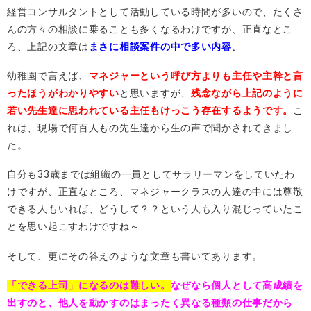
経営コンサルタントとして活動している時間が多いので、たくさ
んの方々の相談に乗ることも多くなるわけですが、正直なとこ
ろ、上記の文章は
まさに相談案件の中で多い内容
。
幼稚園で言えば、
マネジャーという呼び方よりも主任や主幹と言
ったほうがわかりやすい
と思いますが、
残念ながら上記のように
若い先生達に思われている主任もけっこう存在するようです。
こ
れは、現場で何百人もの先生達から生の声で聞かされてきまし
た。
自分も33歳までは組織の一員としてサラリーマンをしていたわ
けですが、正直なところ、マネジャークラスの人達の中には尊敬
できる人もいれば、どうして？？という人も入り混じっていたこ
とを思い起こすわけですね～
そして、更にその答えのような文章も書いてあります。
「できる上司」になるのは難しい。
なぜなら個人として高成績を
出すのと、他人を動かすのはまったく異なる種類の仕事だから