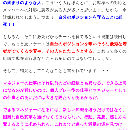
の固まりのような人
。
こういう人はほんとに、お客様への対応と
メンバーへの対応に裏表がある人が多いと思います。だから、余
計嫌われてしまう。つまり、
自分のポジションを守ることに必
死！！
もちろん、そこに必死だからチームを育てるという発想は後回し
で、もっと悪いケースは
自分のポジションを奪いそうな優秀な若
者がでてくるや否や、その人をたたこうとする。
これって多くの
組織で現在進行形なところも多いのではないでしょうか。
そして、補足としてこんなことも書かれています・・・
マネジャーの仕事はそれ以前のどの経験とも異なる。できる上司
になるのが難しいのは、個人プレー型の仕事とマネジャーとして
の仕事とのあいだには大きな隔たりがあるからだ。
できるマネジャーになるには、新しい知識を培うだけではなく、
困難な自己変革を遂げなくてはならない。行動、発想、感じ方を
変えるように求められる。これまでと違った満足の源を見つけ