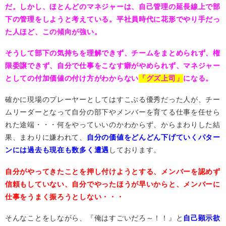
だ。しかし、ほとんどのマネジャーは、自己管理の延長線上で部
下の管理をしようと考えている。平社員時代に花形でやり手だっ
た人ほど、この傾向が強い。
そうして部下の気持ちを理解できず、チームをまとめられず、権
限委譲できず、自分で仕事をこなす癖がやめられず、マネジャー
としての付加価値の付け方がわからない
「グズ上司」
になる。
確かに現場のプレーヤーとしてはすこぶる優秀だった人が、チー
ムリーダーとなって自分の部下やメンバーを育てる仕事を任せら
れた途端・・・何をやっていいのかわからず、からまわりした結
果、まわりに嫌われて、
自分の価値をどんどん下げていくパター
ンには過去も現在も数多く遭遇
しております。
自分がやってきたことを押し付けようとする、メンバーを認めず
信頼もしていない、自分でやったほうが早いからと、メンバーに
仕事をうまく振ろうとしない・・・
そんなことをしながら、『俺はすごいだろ～！！』と
自己顕示欲