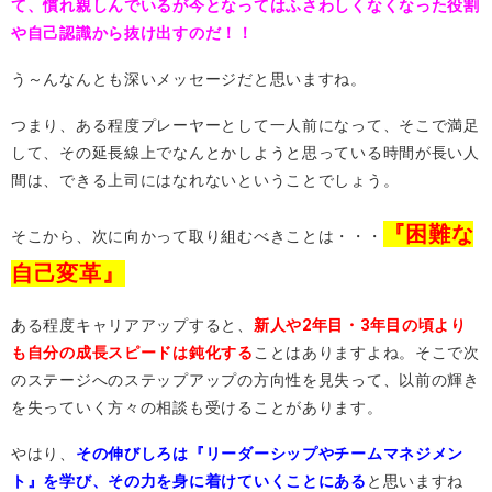
て、慣れ親しんでいるが今となってはふさわしくなくなった役割
や自己認識から抜け出すのだ！！
う～んなんとも深いメッセージだと思いますね。
つまり、ある程度プレーヤーとして一人前になって、そこで満足
して、その延長線上でなんとかしようと思っている時間が長い人
間は、できる上司にはなれないということでしょう。
『困難な
そこから、次に向かって取り組むべきことは・・・
自己変革』
ある程度キャリアアップすると、
新人や2年目・3年目の頃より
も自分の成長スピードは鈍化する
ことはありますよね。そこで次
のステージへのステップアップの方向性を見失って、以前の輝き
を失っていく方々の相談も受けることがあります。
やはり、
その伸びしろは『リーダーシップやチームマネジメン
ト』を学び、その力を身に着けていくことにある
と思いますね