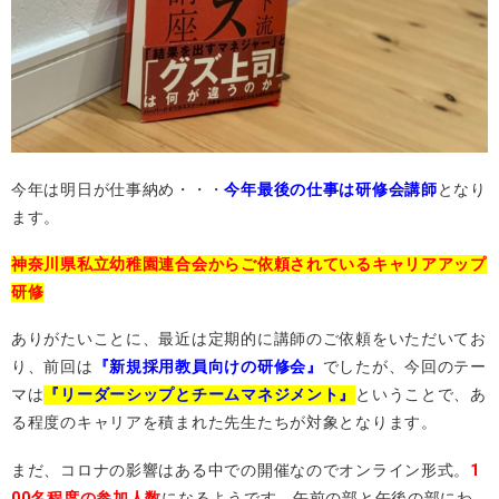
今年は明日が仕事納め・・・
今年最後の仕事は研修会講師
となり
ます。
神奈川県私立幼稚園連合会からご依頼されているキャリアアップ
研修
ありがたいことに、最近は定期的に講師のご依頼をいただいてお
り、前回は
『新規採用教員向けの研修会』
でしたが、今回のテー
マは
『リーダーシップとチームマネジメント』
ということで、あ
る程度のキャリアを積まれた先生たちが対象となります。
まだ、コロナの影響はある中での開催なのでオンライン形式。
1
00名程度の参加人数
になるようです。午前の部と午後の部にわ