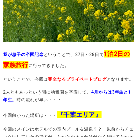
1泊2日の
我が息子の卒園記念
ということで、27日～28日で
家族旅行
に行ってきました。
ということで、今回は
完全なるプライベートブログ
となります。
2人ともあっという間に幼稚園を卒園して、
4月からは3年生と1
年生。
時の流れが早い・・・
『千葉エリア』
今回向かった場所は・・・
今回のメインはホテルでの室内プール＆温泉？？ 以前からチェ
ックはしていたのですが、なかなかきっかけがなく行けてなかっ