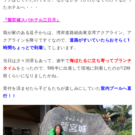
たホテルへ・・・
『龍宮城スパホテル三日月』
我が家のある逗子からは、湾岸道路経由東京湾アクアライン。ア
クアラインを降りてすぐなので、
道路がすいていたらおそらく1
時間ちょっとで到着
してしまいます。
当日は少々渋滞もあって、途中で
海ほたるに立ち寄ってブランチ
タイム
をとったので、9時半に出発して現地に到着したのが12時
前くらいになりましたかね。
受付を済ませたら子どもたちが楽しみにしていた
室内プールへ直
行！！