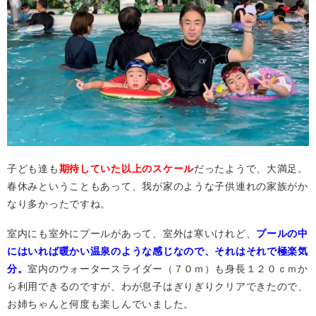
子ども達も
期待していた以上のスケール
だったようで、大満足。
春休みということもあって、我が家のような子供連れの家族がか
なり多かったですね。
室内にも室外にプールがあって、室外は寒いけれど、
プールの中
にはいれば暖かい温泉のような感じなので、それはそれで極楽気
分。
室内のウォータースライダー（７０ｍ）も身長１２０ｃｍか
ら利用できるのですが、わが息子はぎりぎりクリアできたので、
お姉ちゃんと何度も楽しんでいました。