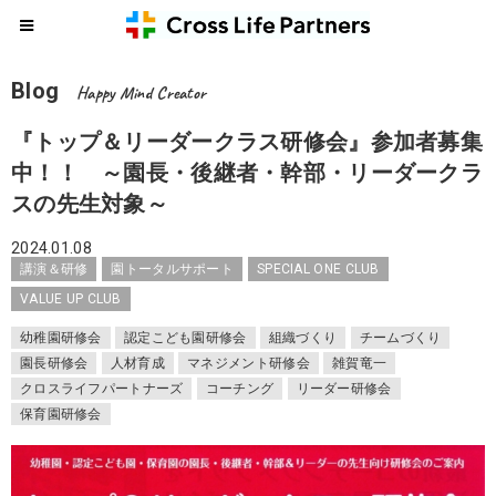
Blog
Happy Mind Creator
『トップ＆リーダークラス研修会』参加者募集
中！！ ～園長・後継者・幹部・リーダークラ
スの先生対象～
2024.01.08
講演＆研修
園トータルサポート
SPECIAL ONE CLUB
VALUE UP CLUB
幼稚園研修会
認定こども園研修会
組織づくり
チームづくり
園長研修会
人材育成
マネジメント研修会
雑賀竜一
クロスライフパートナーズ
コーチング
リーダー研修会
保育園研修会