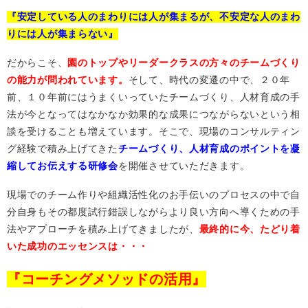
『安定している人のまわりには人が集まるが、不安定な人のまわ
りには人が集まらない』
だからこそ、
園のトップやリーダークラスの方々のチームづくり
の能力が問われています。
そして、時代の変遷の中で、２０年
前、１０年前にはうまくいっていたチームづくり、人材育成の手
法が今となってはなかなか効果的な成果につながらないという相
談を受けることも増えています。そこで、現場のコンサルティン
グ経験で積み上げてきた
チームづくり、人材育成のポイントを凝
縮してお伝えする研修会
を開催させていただきます。
現場でのチーム作りや組織活性化のお手伝いのプロセスの中で自
分自身もその都度試行錯誤しながらより良い方向へ導くための手
法やアプローチを積み上げてきましたが、
最終的に今、たどり着
いた成功のエッセンスは・・・
『コーチングメソッドの活用』