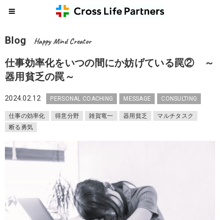
Blog
Happy Mind Creator
仕事効率化をいつの間にか妨げている罠② ～
器用貧乏の罠～
2024.02.12
PERSONAL COACHING
MESSAGE
CONSULTING
仕事の効率化
得意分野
雑賀竜一
器用貧乏
マルチタスク
断る勇気