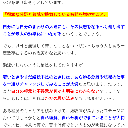
状況を創り出そうとしています。
『得意な分野と領域で勝負している時間を増やすこと』
自分にも自分のまわりの人達にも、その状態をなるべく創り出す
ことが最大の効率化につながる
ということでしょう。
でも、以外と無理して苦手なことをつい頑張っちゃう人もある一
定数存在するのも現実かなと思います。
勘違いしないように補足をしておきますが・・・
若いときやまだ経験不足のときには、あらゆる分野や領域の仕事
を一通り
チャレンジしてみることが大切
だと思います。だって、
まだ
自分の得意と不得意が何かも明確にわからない
でしょうか
ら。もしくは、それは
ただの思い込み
かもしれませんから。
ある程度のキャリアを積み上げて、経験値が高まったステージに
おいてはしっかりと
自己理解、自己分析ができていることが大切
ですよね。得意は何で、苦手は何でというものが明確になってい