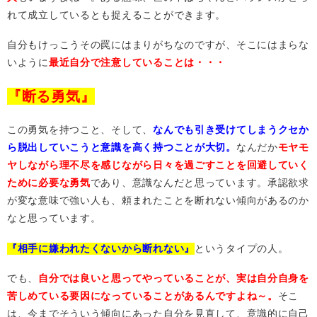
れて成立しているとも捉えることができます。
自分もけっこうその罠にはまりがちなのですが、そこにはまらな
いように
最近自分で注意していることは・・・
『断る勇気』
この勇気を持つこと、そして、
なんでも引き受けてしまうクセか
ら脱出していこうと意識を高く持つことが大切。
なんだか
モヤモ
ヤしながら理不尽を感じながら日々を過ごすことを回避していく
ために必要な勇気
であり、意識なんだと思っています。承認欲求
が変な意味で強い人も、頼まれたことを断れない傾向があるのか
なと思っています。
『相手に嫌われたくないから断れない』
というタイプの人。
でも、
自分では良いと思ってやっていることが、実は自分自身を
苦しめている要因になっていることがあるんですよね～。
そこ
は、今までそういう傾向にあった自分を見直して、意識的に自己