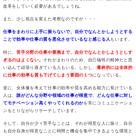
改革をしていく必要があるでしょうね。
また、少し視点を変えた考察なのですが・・・
仕事をまわりに上手に振らないで、自分でなんとかしようとする
ことで効率や仕事の質を悪化させているなと感じる人
もいます。
特に、
苦手分野の仕事や業務まで、自分でなんとかしようとしす
ぎるのはよくない。
それがまわりのため、自己犠牲の精神だと思
い込んで頑張り過ぎている人もいる。しかし、
最終的には全体的
に仕事の効率も質も下げてしまう要因の１つ
になっている。
逆に、全体像を考えて仕事の効率や質を高める能力に長けている
人は、
誰がどんな分野や領域の仕事が得意で、どんな仕事に対し
てモチベーション高くやってくれるのか
を常にコミュニケーショ
ンをとりながらリサーチしています。
そして、自分が少々苦手なことは、それが得意な人に振り、自分
も自分自身が得意なことに時間と機会を集中できるような環境と