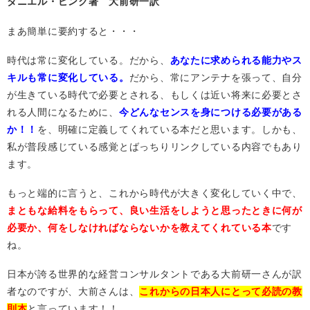
ダニエル・ピンク著 大前研一訳
まあ簡単に要約すると・・・
時代は常に変化している。だから、
あなたに求められる能力やス
キルも常に変化している。
だから、常にアンテナを張って、自分
が生きている時代で必要とされる、もしくは近い将来に必要とさ
れる人間になるために、
今どんなセンスを身につける必要がある
か！！
を、明確に定義してくれている本だと思います。しかも、
私が普段感じている感覚とばっちりリンクしている内容でもあり
ます。
もっと端的に言うと、これから時代が大きく変化していく中で、
まともな給料をもらって、良い生活をしようと思ったときに何が
必要か、何をしなければならないかを教えてくれている本
です
ね。
日本が誇る世界的な経営コンサルタントである大前研一さんが訳
者なのですが、大前さんは、
これからの日本人にとって必読の教
則本
と言っています！！