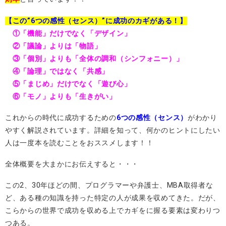
【この”6つの感性（センス）”に成功のカギがある！】
①「機能」だけでなく「デザイン」
②「議論」よりは「物語」
③「個別」よりも「全体の調和（シンフォニー）」
④「論理」ではなく「共感」
⑤「まじめ」だけでなく「遊び心」
⑥「モノ」よりも「生きがい」
これからの時代に成功するための
6つの感性（センス）
がわかり
やすく解説されています。詳細を知って、何かのヒントにしたい
人は一度本を読むことをおススメします！！
全体概要を大まかにお伝えすると・・・
この2、30年ほどの間、プログラマーや弁護士、MBA取得者な
ど、ある種の知識を持った特定の人が成果を収めてきた。だが、
こらからの世界で成功を収める上でカギをに握る要素は変わりつ
つある。