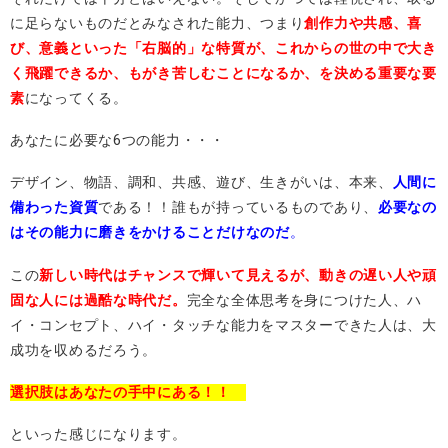
に足らないものだとみなされた能力、つまり
創作力や共感、喜
び、意義といった「右脳的」な特質が、これからの世の中で大き
く飛躍できるか、もがき苦しむことになるか、を決める重要な要
素
になってくる。
あなたに必要な6つの能力・・・
デザイン、物語、調和、共感、遊び、生きがいは、本来、
人間に
備わった資質
である！！誰もが持っているものであり、
必要なの
はその能力に磨きをかけることだけなのだ
。
この
新しい時代はチャンスで輝いて見えるが、動きの遅い人や頑
固な人には過酷な時代だ。
完全な全体思考を身につけた人、ハ
イ・コンセプト、ハイ・タッチな能力をマスターできた人は、大
成功を収めるだろう。
選択肢はあなたの手中にある！！
といった感じになります。