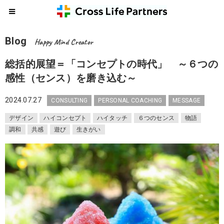
Blog
Happy Mind Creator
総括的展望＝「コンセプトの時代」 ～６つの
感性（センス）を磨き込む～
2024.07.27
CONSULTING
PERSONAL COACHING
MESSAGE
デザイン
ハイコンセプト
ハイタッチ
６つのセンス
物語
調和
共感
遊び
生きがい