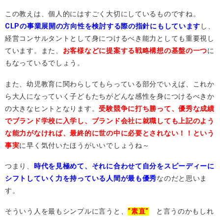
この教えは、個人的にはすごく大切にしているものですね。
CLPの事業展開の方向性を検討する際の指針にもしています
し、
経営コンサルタントとして身につけるべき能力としても重要視し
ています。また、
お客様などに提案する戦略構想の基盤の一つ
に
もなっているでしょう。
また、幼児教育に関わらしてもらっている部分でいえば、これか
ら大人になっていく子どもたちがどんな感性を身につけるべきか
の大きなヒントとなります。
受験競争に打ち勝って、優秀な成績
でブランド学校に入学し、ブランド会社に就職しても上記のよう
な能力がなければ、最終的に世の中に必要とされない！！という
事実
に早く気付いたほうがいいでしょうね～
つまり、
時代を見極めて、それに合わせて自分をスピーディーに
シフトしていく力を持っている人間が最も優秀
なのだと思いま
す。
そういう人を最もシンプルに言うと、
”素直”
と言うのかもしれ