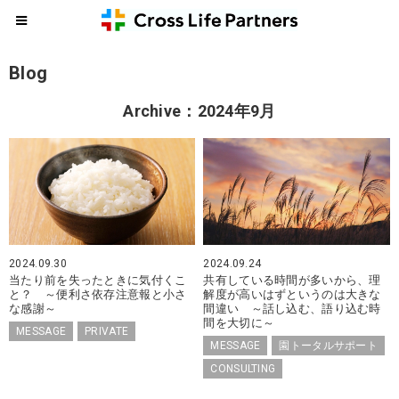
Blog
Archive：2024年9月
2024.09.30
2024.09.24
当たり前を失ったときに気付くこ
共有している時間が多いから、理
と？ ～便利さ依存注意報と小さ
解度が高いはずというのは大きな
な感謝～
間違い ～話し込む、語り込む時
間を大切に～
MESSAGE
PRIVATE
MESSAGE
園トータルサポート
CONSULTING