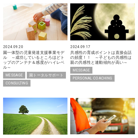
2024.09.20
2024.09.17
園一体型の児童発達支援事業モデ
共感性の育成ポイントは直接会話
ル ～成功しているところほどト
の頻度！！ ～子どもの共感性は
ップのアンテナ＆感度がハイレベ
親の共感性と連動傾向が高い～
ル～
MESSAGE
MESSAGE
園トータルサポート
PERSONAL COACHING
CONSULTING