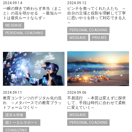
2024.09.14
2024.09.12
一瞬の輝きで終わらず本当（まこ
ピンチを救ってくれた人たち ～
と）の花を咲かせる ～最短ルー
自分の立場と役割を理解して丁寧
トは最良ルートならず～
に思いやりを持って対応できる人
～
MESSAGE
PERSONAL COACHING
PERSONAL COACHING
MESSAGE
PRIVATE
2024.09.11
2024.09.06
教育コンテンツのデジタル化の流
不易流行 ～本質は変えずに探求
れ ～メタバースでの教育プラッ
して、手段は時代に合わせて柔軟
トフォームづくり～
に変えていく～
講演＆研修
MESSAGE
園トータルサポート
PERSONAL COACHING
CONSULTING