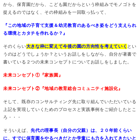
から、保育園だから、こども園だからという枠組みでモノゴトを
捉えるのではなく、その枠組みを一回取っ払って、
『この地域の子育て支援＆幼児教育のあるべき姿をどう支えられ
る環境とカタチを作れるか？』
そのくらい
大きな枠に変えて今後の園の方向性を考えていく
とい
うのはどうでしょうか？というお話しをしながら、自分が著書で
書いている２つの未来コンセプトについてお話しをしました。
未来コンセプト①『家族園』
未来コンセプト②『地域の教育総合コミュニティ施設化』
そして、既存のコンサルティング先に取り組んでいただいている
上記を実現していくためのプロセスと実践事例をご紹介したとこ
ろ・・・
そういえば、
先代の理事長（自分の父親）は、２０年前くらい
に、すでに保育園をやるべきだとか学童にも力を入れてきたいと