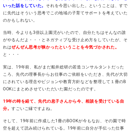
いった話をしていた。
それを今思い出した。ということは、すで
に先代はそういう思考でこの地域の子育てサポートを考えていた
のかもしれない。
当時、今よりも3倍以上園児がいたので、自分たちはそんなの誰
がやるんだよ・・・とネガティブな受け止め方をしていたが、そ
れは
ぜんぜん思考が狭かったということを今気づかされた。
と・・・
実は、19年前、私がまだ船井総研の若造コンサルタントだった
ころ、先代の理事長からお仕事のご依頼をいただき、先代が大切
にされている理念やビジョンや教育方針などを整理して１冊のB
OOKにまとめさせていただいた園だったのです。
19年の時を経て、先代の息子さんから今、相談を受けている自
分。
すごいご縁ですよね。
そして、19年前に作成した1冊のBOOKが今もなお、その園で時
空を超えて読み続けられている。19年前に自分が手伝った仕事