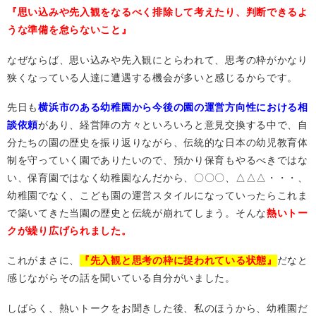
『思い込みや先入観をなるべく排除して考えたり、判断できるよ
うな準備を怠らないこと』
なぜならば、思い込みや先入観にとらわれて、思考の枠がかなり
狭くなっている人達に遭遇する機会が多いと感じるからです。
先日も
横浜市のある幼稚園から今後の園の運営方向性における相
談依頼
があり、経営陣の方々といろいろと意見交換する中で、自
分たちの園の歴史を振り返りながら、伝統的な日本の幼児教育体
制を守っていく園でありたいので、預かり保育もやるべきではな
い、保育園ではなく幼稚園なんだから、〇〇〇、△△△・・・、
幼稚園でなく、こども園の運営スタイルになっていったらこれま
で築いてきた当園の歴史と伝統が崩れてしまう。そんな
熱いトー
クが繰り広げられました。
これがまさに、
『先入観と思考の枠に捉われている状態』
だなと
感じながらその話を聞いている自分がいました。
しばらく、熱いトークをお聞きした後、私のほうから、幼稚園だ