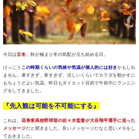
今日は
立冬
。
秋が極まり冬の気配が立ち始める日。
けっこう
この時期くらいの気候や気温が個人的には好き
かもしれ
ません。暑すぎず、寒すぎず、涼しいくらいでカラダを動かすに
もちょうどよい気温。昨日もダイエット目的で午前中にランニン
グをしてきました。
『先入観は可能を不可能にする』
これは、
花巻東高校野
球部の佐々木監督が大谷翔平選手に送った
メッセージ
だと聞きました。良いメッセージだなと思いメモをし
ておきました。