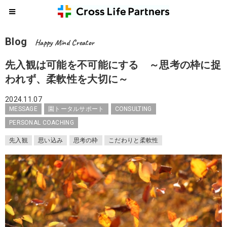
Blog
Happy Mind Creator
先入観は可能を不可能にする ～思考の枠に捉
われず、柔軟性を大切に～
2024.11.07
MESSAGE
園トータルサポート
CONSULTING
PERSONAL COACHING
先入観
思い込み
思考の枠
こだわりと柔軟性