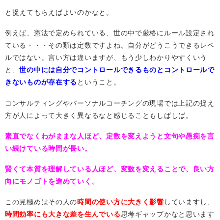
と捉えてもらえばよいのかなと。
例えば、憲法で定められている、世の中で厳格にルール設定され
ている・・・その類は定数ですよね。自分がどうこうできるレベ
ルではない。言い方は違いますが、もう少しわかりやすくいう
と、
世の中には自分でコントロールできるものとコントロールで
きないものが存在する
ということ。
コンサルティングやパーソナルコーチングの現場では上記の捉え
方が人によって大きく異なるなと感じることもしばしば。
素直でなくわがままな人ほど、定数を変えようと文句や愚痴を言
い続けている時間が長い。
賢くて本質を理解している人ほど、変数を変えることで、良い方
向にモノゴトを進めていく。
この見極めはその人の
時間の使い方に大きく影響
していますし、
時間効率にも大きな差を生んでいる
思考ギャップかなと思います