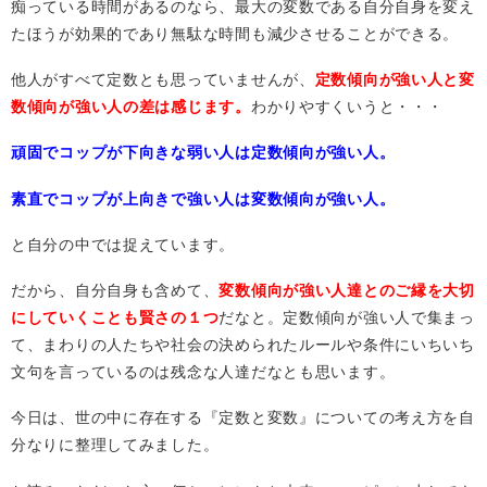
痴っている時間があるのなら、最大の変数である自分自身を変え
たほうが効果的であり無駄な時間も減少させることができる。
他人がすべて定数とも思っていませんが、
定数傾向が強い人と変
数傾向が強い人の差は感じます。
わかりやすくいうと・・・
頑固でコップが下向きな弱い人は定数傾向が強い人。
素直でコップが上向きで強い人は変数傾向が強い人。
と自分の中では捉えています。
だから、自分自身も含めて、
変数傾向が強い人達とのご縁を大切
にしていくことも賢さの１つ
だなと。定数傾向が強い人で集まっ
て、まわりの人たちや社会の決められたルールや条件にいちいち
文句を言っているのは残念な人達だなとも思います。
今日は、世の中に存在する『定数と変数』についての考え方を自
分なりに整理してみました。