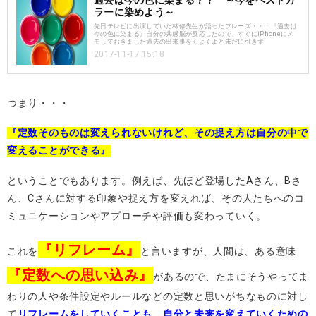
過去は今の色に染まる？？ ～今をベストカ
ラーに染めよう～
先日テレビに出演していた林修先生が語ったフレーズ・・・『過去は
今の色に染まる』自分の共感脳が反応したので、すぐにiPhoneにメ
モしておきました過去の出来事をくよくよと未だに引きず
2017-11-17 15:18
つまり・・・
『定数そのものは変えられないけれど、その捉え方は自分の中で
変えることができる』
ということでもあります。例えば、先ほど登場したAさん、Bさ
ん、Cさんに対する印象や捉え方を変えれば、その人たちへのコ
ミュニケーションやアプローチや評価も変わっていく。
『リフレーム』
これを
と言いますが、人間は、ある意味
『定数への思い込み』
があるので、たまにそうやってま
わりの人や条件設定やルールなどの定数と思いがちなものに対し
て
リフレームをしていくことも、自分と未来を変えていくための