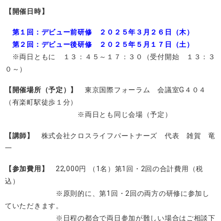
【開催日時】
第１回：デビュー前研修 ２０２５年３
月２６日（木）
第２回：デビュー後研修 ２０２５
年５月１７日（土）
※両日ともに １３：４５～１７：３０（受付開始 １３：３
０～）
【開催場所（予定）】
東京国際フォーラム 会議室G４０４
（有楽町駅徒歩１分）
※両日とも同じ会場（予定）
【講師】
株式会社クロスライフパートナーズ 代表 雑賀 竜
一
【参加費用】
22,000円 （1名）第1回・2回の合計費用（税
込）
※原則的に、第1回・2回の両方の研修に参加し
ていただきます。
※日程の都合で両日参加が難しい場合はご相談下