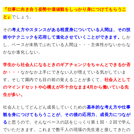
『仕事に向き合う姿勢や価値観をしっかり身につけてもらうこ
と』
でしょう。
その
考え方やスタンス
がある程度身についている人間は、その技
術やテクニックを応用して進化させていくことができます。
しか
し、ベースが未熟でぶれている人間は・・・主体性がないからな
かなか進化しない。
学生から社会人になるときのギアチェンジをちゃんとできるか否
か・・・
なかなか上手にできない人が増えている気がしていま
す。そして園内でも目の前の覚えることが多くて、
社会人として
のマインドセットや心構えが不十分なまま4月から働いている先
生が多い。
社会人としてどんどん成長していくための
基本的な考え方や仕事
観を身につけてもらうことが、その後の応用力、成長力につなが
る
と思うので、そんなベースの話をじっくり第１回・２回で学ん
でいただきます。これまで数千人の現場の先生達と接してきたの