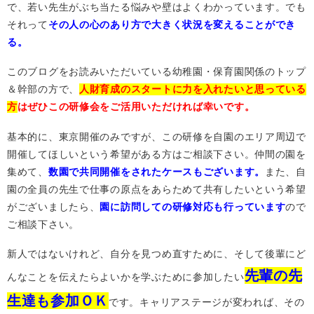
で、若い先生がぶち当たる悩みや壁はよくわかっています。でも
それって
その人の心のあり方で大きく状況を変えることができ
る。
このブログをお読みいただいている幼稚園・保育園関係のトップ
＆幹部の方で、
人財育成のスタートに力を入れたいと思っている
方
はぜひこの研修会をご活用いただければ幸いです。
基本的に、東京開催のみですが、この研修を自園のエリア周辺で
開催してほしいという希望がある方はご相談下さい。仲間の園を
集めて、
数園で共同開催をされたケースもございます。
また、自
園の全員の先生で仕事の原点をあらためて共有したいという希望
がございましたら、
園に訪問しての研修対応も行っています
ので
ご相談下さい。
新人ではないけれど、自分を見つめ直すために、そして後輩にど
先輩の先
んなことを伝えたらよいかを学ぶために参加したい
生達も参加ＯＫ
です。キャリアステージが変われば、その