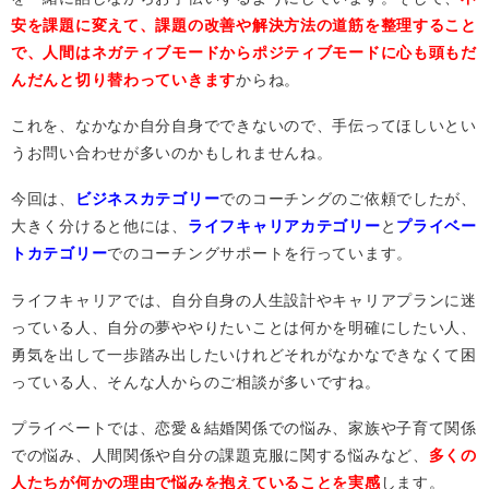
安を課題に変えて、課題の改善や解決方法の道筋を整理すること
で、人間はネガティブモードからポジティブモードに心も頭もだ
んだんと切り替わっていきます
からね。
これを、なかなか自分自身でできないので、手伝ってほしいとい
うお問い合わせが多いのかもしれませんね。
今回は、
ビジネスカテゴリー
でのコーチングのご依頼でしたが、
大きく分けると他には、
ライフキャリアカテゴリー
と
プライベー
トカテゴリー
でのコーチングサポートを行っています。
ライフキャリアでは、自分自身の人生設計やキャリアプランに迷
っている人、自分の夢ややりたいことは何かを明確にしたい人、
勇気を出して一歩踏み出したいけれどそれがなかなできなくて困
っている人、そんな人からのご相談が多いですね。
プライベートでは、恋愛＆結婚関係での悩み、家族や子育て関係
での悩み、人間関係や自分の課題克服に関する悩みなど、
多くの
人たちが何かの理由で悩みを抱えていることを実感
します。