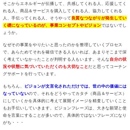
そこからエネルギーが伝播して、共感してくれる人、応援してく
れる人、商品＆サービスを購入してくれる人、協力してくれる
人、手伝ってくれる人、そうやって
良質なつながりが発生してい
く礎になっているのが、事業コンセプトやビジョン
ではないでし
ょうか。
なぜその事業をやりたいと思ったのかを整理していくプロセス
で、あらためてそれを確信できる人もいれば、あまりそこまで深
く考えていなかったことが判明する人もいます。そんな
自分の状
況や状態に気づいていただくのも大切なこと
だと思ってコーチン
グサポートを行っています。
もちろん、
ビジョンが文言化されただけでは、世の中の価値には
なっていない
ので、それをどうやってカタチ（商品＆サービス）
にしていくかを具体的に考えて展開イメージを精査していくこと
もお手伝いしていきます。ビジョンフレーズは、大きな願望と使
命を言葉にすることが多いので、具体的ではないフレーズになり
がち・・・