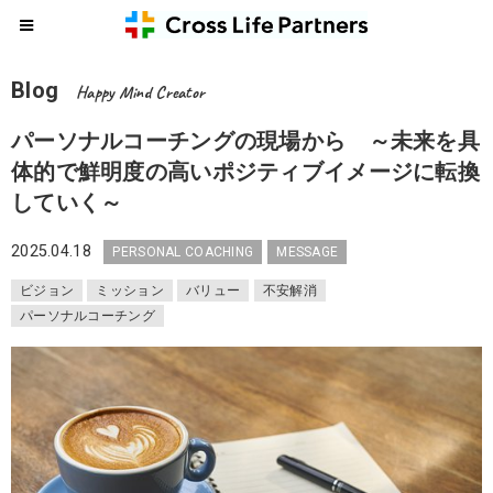
Blog
Happy Mind Creator
パーソナルコーチングの現場から ～未来を具
体的で鮮明度の高いポジティブイメージに転換
していく～
2025.04.18
PERSONAL COACHING
MESSAGE
ビジョン
ミッション
バリュー
不安解消
パーソナルコーチング