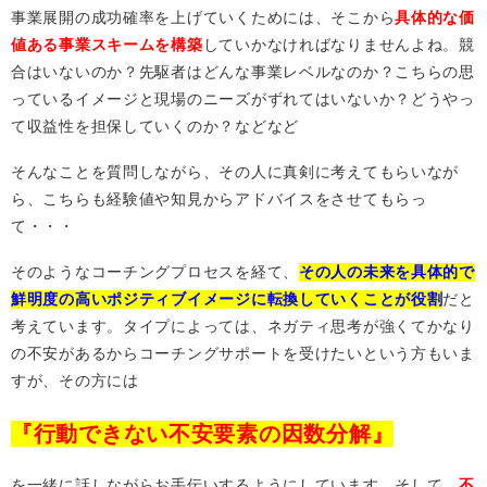
事業展開の成功確率を上げていくためには、そこから
具体的な価
値ある事業スキームを構築
していかなければなりませんよね。競
合はいないのか？先駆者はどんな事業レベルなのか？こちらの思
っているイメージと現場のニーズがずれてはいないか？どうやっ
て収益性を担保していくのか？などなど
そんなことを質問しながら、その人に真剣に考えてもらいなが
ら、こちらも経験値や知見からアドバイスをさせてもらっ
て・・・
そのようなコーチングプロセスを経て、
その人の未来を具体的で
鮮明度の高いポジティブイメージに転換していくことが役割
だと
考えています。タイプによっては、ネガティ思考が強くてかなり
の不安があるからコーチングサポートを受けたいという方もいま
すが、その方には
『行動できない不安要素の因数分解』
を一緒に話しながらお手伝いするようにしています。そして、
不