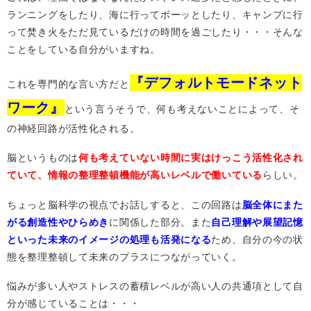
ランニングをしたり、海に行ってボーッとしたり、キャンプに行
って焚き火をただ見ているだけの時間を過ごしたり・・・そんな
ことをしている自分がいますね。
『デフォルトモードネット
これを専門的な言い方だと
ワーク』
という言うそうで、何も考えないことによって、そ
の神経回路が活性化される。
脳というものは
何も考えていない時間に実はけっこう活性化され
ていて、情報の整理整頓機能が高いレベルで働いている
らしい。
ちょっと脳科学の視点でお話しすると、この回路は
脳全体にまた
がる創造性やひらめき
に関係した部分。また
自己理解や展望記憶
といった未来のイメージの処理も活発になる
ため、自分の今の状
態を整理整頓して未来のプラスにつながっていく。
悩みが多い人やストレスの蓄積レベルが高い人の共通項として自
分が感じていることは・・・