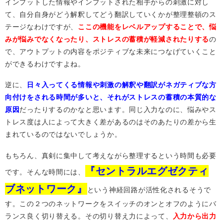
インプットした情報やインプットされた相手からの刺激に対し
て、自分自身がどう解釈してどう翻訳していくかが整理整頓のス
テージなわけですが、
ここの機能をレベルアップすることで、悩
みが悩みでなくなったり、ストレスの蓄積が軽減されたりする
の
で、アウトプットの内容をポジティブな未来につなげていくこと
ができるわけですよね。
逆に、
日々入ってくる情報や刺激の解釈や翻訳がネガティブな方
向付けをされる時間が多いと、それがストレスの蓄積の本質的な
原因
だったりするのかなと思います。同じ入力なのに、悩みやス
トレス度は人によって大きく差があるのはそのあたりの差から生
まれているのではないでしょうか。
もちろん、真剣に集中して考えながら整理するという時間も必要
『セントラルエグゼクティ
です。そんな時間には、
ブネットワーク』
という神経回路が活性化されるそうで
す。この２つのネットワークをスイッチのオンとオフのようにバ
ランス良く切り替える。その切り替え力によって、
入力から出力