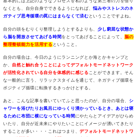
基本的には上記のようなプロセスを私のような第三者の力を借り
なくとも、自分自身でできるようになれば、
悩みやストレスのネ
ガティブ思考循環の罠にはまらなくて済む
ということですよね。
自分の頭をむりくり整理しようとするよりも、
少し窮屈な状態か
ら脳を開放させてあげる時間
をとってあげることによって、
脳の
整理整頓能力を活用する
ということ。
自分の場合は、今日のようにランニングとか海とかキャンプと
か、
自然と触れ合うことによってデフォルトモードネットワーク
が活性化されている自分を体感的に感じる
ことができます。そん
な一般的に言う、リラックスタイムを通じて、ネガティブ循環を
ポジティブ循環に転換するきっかけとする。
あと、こんな記事を書いていてふと思ったのが、自分の場合、
シ
ャワーを浴びたりお風呂にゆっくり浸かっているとき、あとは寝
るために布団に横になっている時間
に
やたらとアイデアがひらめ
いたり、自分が近未来にやりたいことにイメージが湧いてきたり
することが多い・・・これはつまり、
デフォルトモードネットワ