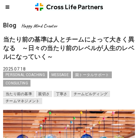
Blog
Happy Mind Creator
当たり前の基準は人とチームによって大きく異
なる ～日々の当たり前のレベルが人生のレベ
ルになっていく～
2025.07.18
PERSONAL COACHING
MESSAGE
園トータルサポート
CONSULTING
当たり前の基準
親切さ
丁寧さ
チームビルディング
チームマネジメント