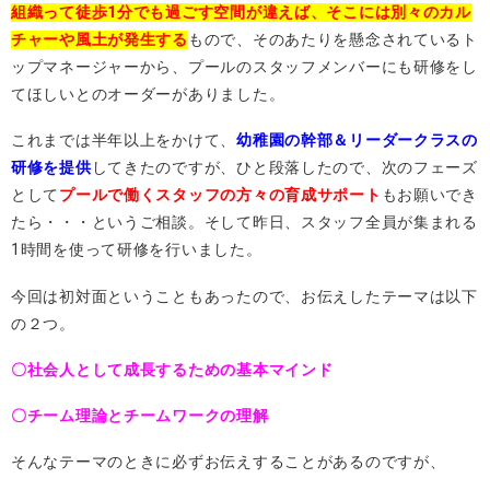
組織って徒歩1分でも過ごす空間が違えば、そこには別々のカル
チャーや風土が発生する
もので、そのあたりを懸念されているト
ップマネージャーから、プールのスタッフメンバーにも研修をし
てほしいとのオーダーがありました。
これまでは半年以上をかけて、
幼稚園の幹部＆リーダークラスの
研修を提供
してきたのですが、ひと段落したので、次のフェーズ
として
プールで働くスタッフの方々の育成サポート
もお願いでき
たら・・・というご相談。そして昨日、スタッフ全員が集まれる
1時間を使って研修を行いました。
今回は初対面ということもあったので、お伝えしたテーマは以下
の２つ。
〇社会人として成長するための基本マインド
〇チーム理論とチームワークの理解
そんなテーマのときに必ずお伝えすることがあるのですが、