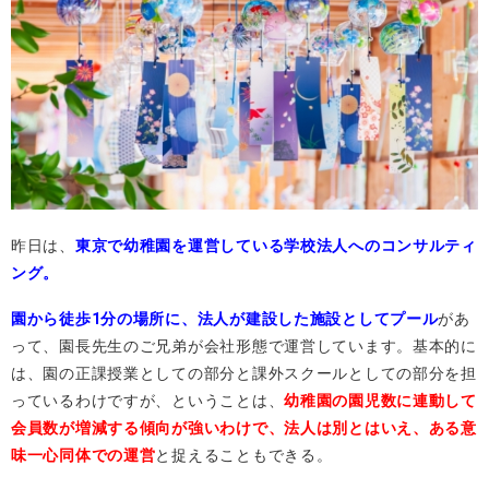
昨日は、
東京で幼稚園を運営している学校法人へのコンサルティ
ング。
園から徒歩1分の場所に、法人が建設した施設としてプール
があ
って、園長先生のご兄弟が会社形態で運営しています。基本的に
は、園の正課授業としての部分と課外スクールとしての部分を担
っているわけですが、ということは、
幼稚園の園児数に連動して
会員数が増減する傾向が強いわけで、法人は別とはいえ、ある意
味一心同体での運営
と捉えることもできる。