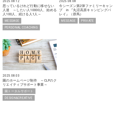
2025.08.12
2025.08.08
思っているけれど行動に移せない
今シーズン第2弾ファミリーキャン
人達 ～したい人10000人、始める
プ in 『丸沼高原キャンピングバ
人100人、続ける人1人～
レイ』（群馬）
MESSAGE
MESSAGE
PRIVATE
PERSONAL COACHING
2025.08.03
園のホームページ制作 ～CLPのク
リエイティブサポート事業～
園トータルサポート
DESIGN&CREATIVE