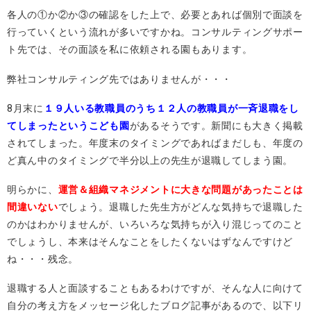
各人の①か②か③の確認をした上で、必要とあれば個別で面談を
行っていくという流れが多いですかね。コンサルティングサポー
ト先では、その面談を私に依頼される園もあります。
弊社コンサルティング先ではありませんが・・・
8月末に
１９人いる教職員のうち１２人の教職員が一斉退職をし
てしまったというこども園
があるそうです。新聞にも大きく掲載
されてしまった。年度末のタイミングであればまだしも、年度の
ど真ん中のタイミングで半分以上の先生が退職してしまう園。
明らかに、
運営＆組織マネジメントに大きな問題があったことは
間違いない
でしょう。退職した先生方がどんな気持ちで退職した
のかはわかりませんが、いろいろな気持ちが入り混じってのこと
でしょうし、本来はそんなことをしたくないはずなんですけど
ね・・・残念。
退職する人と面談することもあるわけですが、そんな人に向けて
自分の考え方をメッセージ化したブログ記事があるので、以下リ