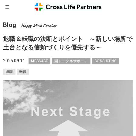
Blog
Happy Mind Creator
退職＆転職の決断とポイント ～新しい場所で
土台となる信頼づくりを優先する～
2025.09.11
MESSAGE
園トータルサポート
CONSULTING
退職
転職