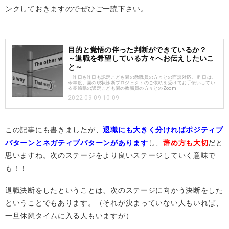
ンクしておきますのでぜひご一読下さい。
目的と覚悟の伴った判断ができているか？
～退職を希望している方々へお伝えしたいこ
と～
一昨日も昨日も認定こども園の教職員の方々との面談対応。 昨日は、
今年度、園の現状診断プロジェクトのご依頼を受けてお手伝いしてい
る長崎県の認定こども園の教職員の方々とのZoom
2022-09-09 10:09
この記事にも書きましたが、
退職にも大きく分ければポジティブ
パターンとネガティブパターンがあります
し、
辞め方も大切
だと
思いますね。次のステージをより良いステージしていく意味で
も！！
退職決断をしたということは、次のステージに向かう決断をした
ということでもあります。（それが決まっていない人もいれば、
一旦休憩タイムに入る人もいますが）