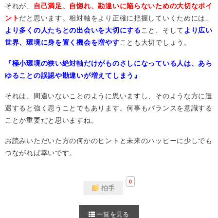
それが、
自己満足、自惚れ、勘違いに陥らないための大切なポイ
ント
だと思います。相対軸をより正確に把握していくためには、
より多くの人たちとの出会いを大切にする
こと、そして
より広い
世界、環境に身を置く機会を増やす
ことも大切でしょう。
『極小環境の狭い絶対軸だけがものさしになっている人は、
あら
ゆることの誤認や勘違いが増えてしまう』
それは、間違いないことのように思いますし、そのような方に遭
遇すると強く思うことでもあります。何事もバランスを意識する
ことが重要だと思いますね。
お読みいただいた方の何かのヒントと未来のハッピーに少しでも
つながれば幸いです。
0
拍手
一覧を見る