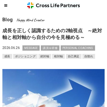
Blog
Happy Mind Creator
成長を正しく認識するための2軸視点 ～絶対
軸と相対軸から自分の今を見極める～
2026.06.26
MESSAGE
講演＆研修
PERSONAL COACHING
成長
ポジショニング
絶対軸
相対軸
自己満足
自惚れ