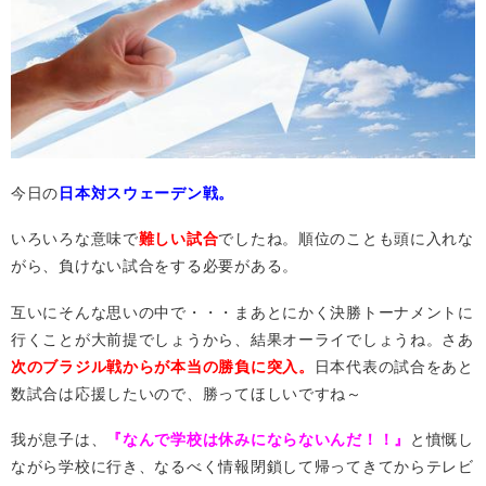
今日の
日本対スウェーデン戦。
いろいろな意味で
難しい試合
でしたね。順位のことも頭に入れな
がら、負けない試合をする必要がある。
互いにそんな思いの中で・・・まあとにかく決勝トーナメントに
行くことが大前提でしょうから、結果オーライでしょうね。さあ
次のブラジル戦からが本当の勝負に突入。
日本代表の試合をあと
数試合は応援したいので、勝ってほしいですね～
我が息子は、
『なんで学校は休みにならないんだ！！』
と憤慨し
ながら学校に行き、なるべく情報閉鎖して帰ってきてからテレビ