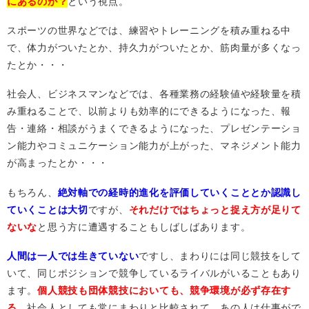
にあるのか？
という視点。
スポーツの世界などでは、練習やトレーニングを積み重ねる中
で、体力がついたとか、持久力がついたとか、筋肉量が多くなっ
たとか・・・
社会人、ビジネスマンなどでは、各種業務の経験値や経験量を積
み重ねることで、以前よりも効率的にできるようになった、報
告・連絡・相談がうまくできるようになった、プレゼンテーショ
ン能力やコミュニケーション能力が上がった、マネジメント能力
が高まったとか・・・
もちろん、
絶対軸での経時的進化を評価していくこととか認識し
ていくことは大切
ですが、
それだけではちょっと捉え方が足りて
ないな
と思う方に遭遇することもしばしばあります。
人間は一人では生きていない
ですし、まわりには同じ競技をして
いて、同じポジションで競争しているライバルがいることもあり
ます。
個人競技も団体競技においても、競争環境が必ず存在す
る。
社会人としても常にまわりと比較されて、あの人は仕事がで