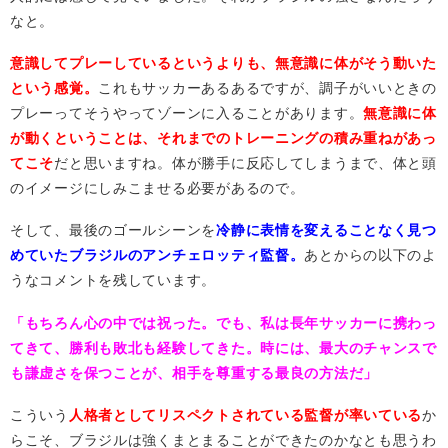
なと。
意識してプレーしているというよりも、無意識に体がそう動いた
という感覚。
これもサッカーあるあるですが、調子がいいときの
プレーってそうやってゾーンに入ることがあります。
無意識に体
が動くということは、それまでのトレーニングの積み重ねがあっ
てこそ
だと思いますね。体が勝手に反応してしまうまで、体と頭
のイメージにしみこませる必要があるので。
そして、最後のゴールシーンを
冷静に表情を変えることなく見つ
めていたブラジルのアンチェロッティ監督。
あとからの以下のよ
うなコメントを残しています。
「もちろん心の中では祝った。でも、私は長年サッカーに携わっ
てきて、勝利も敗北も経験してきた。時には、最大のチャンスで
も謙虚さを保つことが、相手を尊重する最良の方法だ」
こういう
人格者としてリスペクトされている監督が率いている
か
らこそ、ブラジルは強くまとまることができたのかなとも思うわ