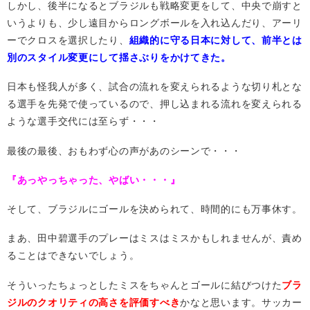
しかし、後半になるとブラジルも戦略変更をして、中央で崩すと
いうよりも、少し遠目からロングボールを入れ込んだり、アーリ
ーでクロスを選択したり、
組織的に守る日本に対して、前半とは
別のスタイル変更にして揺さぶりをかけてきた。
日本も怪我人が多く、試合の流れを変えられるような切り札とな
る選手を先発で使っているので、押し込まれる流れを変えられる
ような選手交代には至らず・・・
最後の最後、おもわず心の声があのシーンで・・・
『あっやっちゃった、やばい・・・』
そして、ブラジルにゴールを決められて、時間的にも万事休す。
まあ、田中碧選手のプレーはミスはミスかもしれませんが、責め
ることはできないでしょう。
そういったちょっとしたミスをちゃんとゴールに結びつけた
ブラ
ジルのクオリティの高さを評価すべき
かなと思います。サッカー