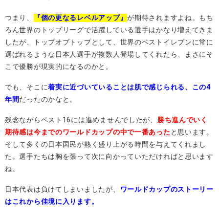
つまり、
『個の更なるレベルアップ』
が期待されますよね。もち
ろん世界のトップリーグで活躍している選手はかなり増えてきま
したが、トップオブトップとして、世界のベストイレブンに常に
選ばれるような日本人選手が複数人登場してくれたら、まさにそ
こで優勝が現実的になるのかと。
でも、そこに
着実に近づいていることは肌で感じられる、この4
年間
だったのかなと。
残念ながらベスト16には進めませんでしたが、
勝ち進んでいく
期待感は今までのワールドカップの中で一番あった
と思います。
そして多くの日本国民が熱く盛り上がる時間を与えてくれまし
た。選手たちは胸を張って次に向かっていただければと思います
ね。
日本代表は負けてしまいましたが、
ワールドカップのストーリー
はこれから佳境に入ります。