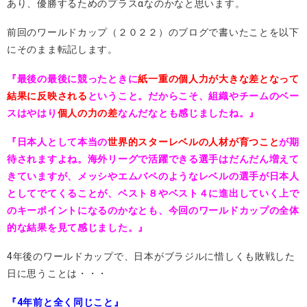
あり、優勝するためのプラスαなのかなと思います。
前回のワールドカップ（２０２２）のブログで書いたことを以下
にそのまま転記します。
『最後の最後に競ったときに
紙一重の個人力が大きな差となって
結果に反映される
ということ。だからこそ、組織やチームのベー
スはやはり
個人の力の差
なんだなとも感じましたね。』
『日本人として本当の
世界的スターレベルの人材が育つこと
が期
待されますよね。海外リーグで活躍できる選手はだんだん増えて
きていますが、メッシやエムバペのようなレベルの選手が日本人
としてでてくることが、ベスト８やベスト４に進出していく上で
のキーポイントになるのかなとも、今回のワールドカップの全体
的な結果を見て感じました。』
4年後のワールドカップで、日本がブラジルに惜しくも敗戦した
日に思うことは・・・
『4年前と全く同じこと』