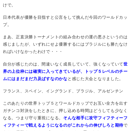
けで。
日本代表が優勝を目指すと公言をして挑んだ今回のワールドカッ
プ。
まあ、正直決勝トーナメントの組み合わせの運の悪さというのは
感じましたが、いずれにせよ優勝するにはブラジルにも勝たなけ
ればいけなかったわけで・・・
自分が感じたのは、間違いなく成長していて、強くなっていて
世
界の上位枠には確実に入ってきているが、トップ５レベルのチー
ムにはまだまだ力及ばすなのかな
と感じた大会となりました。
フランス、スペイン、イングランド、ブラジル、アルゼンチン
このあたりの世界トップ５とワールドカップでお互い全力を出す
ガチンコ対決をしたときに、押し込める時間はどうしても少なく
なる。つまり守り重視になる。
そんな相手に攻守フィフティーフ
ィフティーで戦えるようになるのがこれからの伸びしろと期待
で