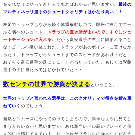
をそれなりにやってきた人であればわかると思いますが、
最後の
マルティネッリ選手のシュートクオリティはかなり高い！！
左足でトラップしながら軽く体重移動しつつ、即座に右足でゴー
ル右隅へのシュート。
トラップの置き所がよいので、すぐにシュ
ートモーションに入れる、
だから富安選手の右足に阻まれること
なくゴールへ吸い込まれた。トラップがあのポイントに置けなか
ったり、トラップからシュートまでのスピードがあれ以下だと、
おそらく富安選手の足にシュートが当たっていた、もしくは
彩艶
選手の手に当たってはじかれていた・・・
数センチの世界で勝負が決まる
ということ。
世界のトップと言われる選手は、このクオリティで得点を積み重
ねていく
のでしょう。
自然とスムーズにやってのけてしまうので、簡単なように見てし
まう人もいるかと思いますが、あれ相当レベル高いプレーだと個
人的には感じて見ていました。それがブラジルの強さなんだろう