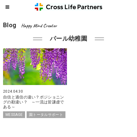
Blog
Happy Mind Creator
パール幼稚園
2024.04.30
自信と過信の違い？ポジショニン
グの勘違い？ ～一流は皆謙虚で
ある～
MESSAGE
園トータルサポート