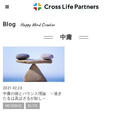
Blog
Happy Mind Creator
中庸
2021.02.23
中庸の徳とバランス理論 ～過ぎ
たるは及ばざるが如し～
MESSAGE
BLOG