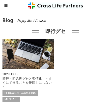
Blog
Happy Mind Creator
即行グセ
2023.10.13
即行・即処理グセと習慣化 ～す
ぐにできることを後回しにしない
～
PERSONAL COACHING
MESSAGE