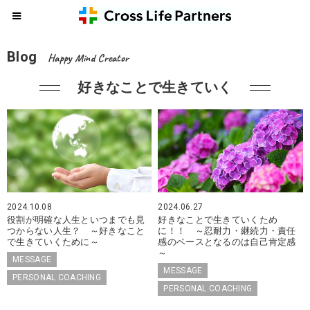
Blog
Happy Mind Creator
好きなことで生きていく
2024.10.08
2024.06.27
役割が明確な人生といつまでも見
好きなことで生きていくため
つからない人生？ ～好きなこと
に！！ ～忍耐力・継続力・責任
で生きていくために～
感のベースとなるのは自己肯定感
～
MESSAGE
MESSAGE
PERSONAL COACHING
PERSONAL COACHING