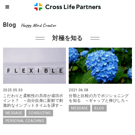
Blog
Happy Mind Creator
対極を知る
2025.05.30
2021.06.08
こだわりと柔軟性の共存が成功ポ
分類と比較の力でポジショニング
イント？ ～自分自身に新鮮で刺
を知る ～ギャップと伸びしろ～
激的なインプットタイムを課す～
MESSAGE
BLOG
MESSAGE
CONSULTING
PERSONAL COACHING