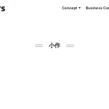
Concept
Business Co
小作