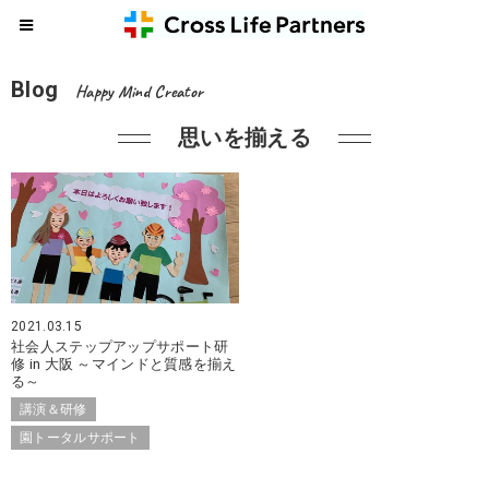
Blog
Happy Mind Creator
思いを揃える
2021.03.15
社会人ステップアップサポート研
修 in 大阪 ～マインドと質感を揃え
る～
講演＆研修
園トータルサポート