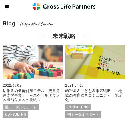
Blog
Happy Mind Creator
未来戦略
2022.06.02
2021.04.27
幼稚園の機能付加モデル『児童発
幼稚園＆こども園未来戦略 ～地
達支援事業』 ～スケールダウン
域の教育総合コミュニティー施設
＆機能付加への挑戦～
化～
園トータルサポート
CONSULTING
CONSULTING
園トータルサポート