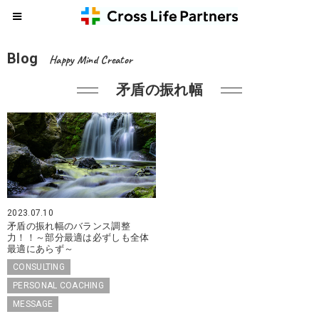
Blog
Happy Mind Creator
矛盾の振れ幅
2023.07.10
矛盾の振れ幅のバランス調整
力！！～部分最適は必ずしも全体
最適にあらず～
CONSULTING
PERSONAL COACHING
MESSAGE