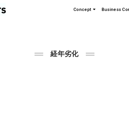
Concept
Business Co
経年劣化