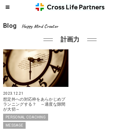
Blog
Happy Mind Creator
計画力
2023.12.21
想定外への対応枠をあらかじめプ
ランニングする？ ～適度な隙間
が大切～
PERSONAL COACHING
MESSAGE