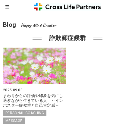
Blog
Happy Mind Creator
詐欺師症候群
2025.09.03
まわりからの評価や印象を気にし
過ぎながら生きている人 ～イン
ポスター症候群と自己肯定感～
PERSONAL COACHING
MESSAGE