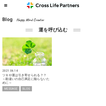
Blog
Happy Mind Creator
運を呼び込む
2021.06.14
ツキや運は引き寄せられる？？
～勘違いの自己満足に陥らないた
めに～
MESSAGE
BLOG