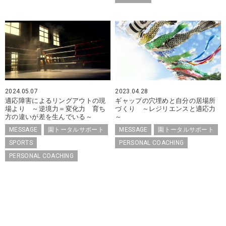
2024.05.07
2023.04.28
適応障害によるリングアウトの現
ギャップの穴埋めと自分の居場所
場より ～逆境力＝変化力 育ち
づくり ～レジリエンスと適応力
方の違いが差を生んでいる～
～
MESSAGE
園トータルサポート
MESSAGE
園トータルサポート
SPORTS
PERSONAL COACHING
PERSONAL COACHING