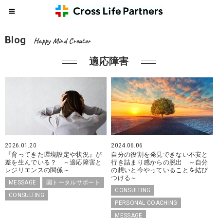
Blog
Happy Mind Creator
適応障害
2026.01.20
2024.06.06
『育ってきた環境設定や状況』が
自分の役割を発見できない不安と
差を生んでいる？ ～適応障害と
行き詰まり感からの脱出 ～自分
レジリエンスの関係～
の想いと今やっていることを結び
つける～
MESSAGE
園トータルサポート
CONSULTING
CONSULTING
PERSONAL COACHING
MESSAGE