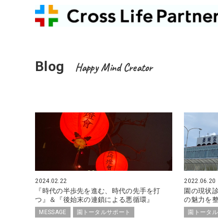
Blog
Happy Mind Creator
2024.02.22
2022.06.20
『時代の半歩先を進む、時代の先手を打
園の現状診
つ』＆『後始末の連鎖による悪循環』
の魅力を
MESSAGE
園トータルサポート
園トータル