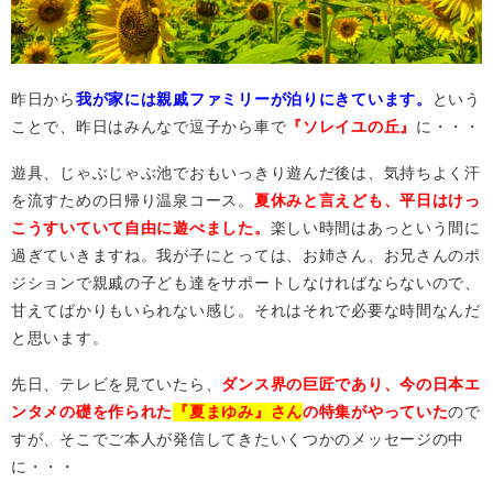
昨日から
我が家には親戚ファミリーが泊りにきています。
という
ことで、昨日はみんなで逗子から車で
『ソレイユの丘』
に・・・
遊具、じゃぶじゃぶ池でおもいっきり遊んだ後は、気持ちよく汗
を流すための日帰り温泉コース。
夏休みと言えども、平日はけっ
こうすいていて自由に遊べました。
楽しい時間はあっという間に
過ぎていきますね。我が子にとっては、お姉さん、お兄さんのポ
ジションで親戚の子ども達をサポートしなければならないので、
甘えてばかりもいられない感じ。それはそれで必要な時間なんだ
と思います。
先日、テレビを見ていたら、
ダンス界の巨匠であり、今の日本エ
ンタメの礎を作られた
『夏まゆみ』さん
の特集がやっていた
ので
すが、そこでご本人が発信してきたいくつかのメッセージの中
に・・・