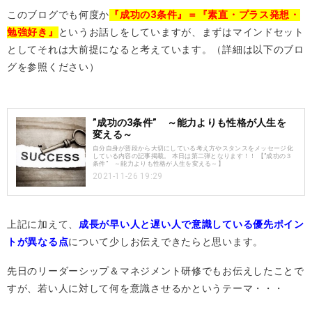
このブログでも何度か
『成功の3条件』＝『素直・プラス発想・
勉強好き』
というお話しをしていますが、まずはマインドセット
としてそれは大前提になると考えています。（詳細は以下のブロ
グを参照ください）
”成功の3条件” ～能力よりも性格が人生を
変える～
自分自身が普段から大切にしている考え方やスタンスをメッセージ化
している内容の記事掲載。 本日は第二弾となります！！ 【”成功の３
条件” ～能力よりも性格が人生を変える～】
2021-11-26 19:29
上記に加えて、
成長が早い人と遅い人で意識している優先ポイン
トが異なる点
について少しお伝えできたらと思います。
先日のリーダーシップ＆マネジメント研修でもお伝えしたことで
すが、若い人に対して何を意識させるかというテーマ・・・