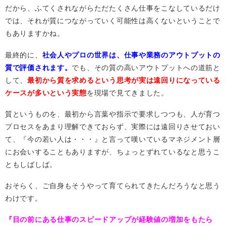
だから、ふてくされながらただたくさん仕事をこなしているだけ
では、それが質につながっていく可能性は高くないということで
もありますかね。
最終的に、
社会人やプロの世界は、仕事や業務のアウトプットの
質で評価されます。
でも、その質の高いアウトプットへの道筋と
して、
最初から質を求めるという思考が実は遠回りになっている
ケースが多いという実態
を現場で見てきました。
質というものを、最初から言葉や指示で要求しつつも、人が育つ
プロセスをあまり理解できておらず、実際には遠回りさせておい
て、『今の若い人は・・・』と言って嘆いているマネジメント層
にお会いすることもありますが、ちょっとずれているなと思うこ
ともしばしば。
おそらく、ご自身もそうやって育てられてきたんだろうなと思う
わけです。
『目の前にある仕事のスピードアップが経験値の増加をもたら