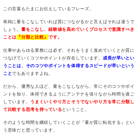
この言葉もたまにお伝えしているフレーズ。
単純に量をこなしていれば質につながるかと言えばそれは違うで
しょう。
量をこなし、経験値を高めていくプロセスで意識すべき
ことは
『分類と比較』
です。
仕事やあらゆる業務には必ず、それをうまく進めていくとか質に
つなげていくコツやポイントが存在しています。
成長が早いとい
うことは、そのコツやポイントを体得するスピードが早いという
こと
でもありますよね。
だから、優秀な人ほど、量をこなしながら、常にそのコツやポイ
ントを知り、体得できるようにアンテナを張りながら時間を過ご
しています。
うまくいくやり方とそうでないやり方を常に分類し
て比較する思考を持っている
ということ。
そのような時間を継続していくことが『量が質に転化する』とい
う意味だと思っています。