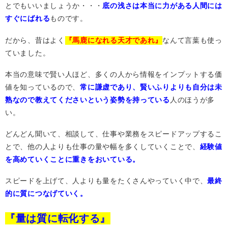
とでもいいましょうか・・・
底の浅さは本当に力がある人間には
すぐにばれる
ものです。
だから、昔はよく
『馬鹿になれる天才であれ』
なんて言葉も使っ
ていました。
本当の意味で賢い人ほど、多くの人から情報をインプットする価
値を知っているので、
常に謙虚であり、賢いふりよりも自分は未
熟なので教えてくださいという姿勢を持っている
人のほうが多
い。
どんどん聞いて、相談して、仕事や業務をスピードアップするこ
とで、他の人よりも仕事の量や幅を多くしていくことで、
経験値
を高めていくことに重きをおいている。
スピードを上げて、人よりも量をたくさんやっていく中で、
最終
的に質につなげていく。
『量は質に転化する』