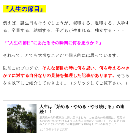
『人生の節目』
例えば、誕生日もそうでしょうが、
就職する、退職する、入学す
る、卒業する、結婚する、子どもが生まれる、独立する・・・
『
”人生の節目”にあたるその瞬間に何を思うか？』
それって、とても大切なことだと個人的には思っています。
以前このブログで、
そんな節目の時に何を思い、何を考えるべき
か？に対する自分なりの見解を整理した記事があります。
そちら
を
を以下にご紹介しておきます。（クリックしてご覧下さい。）
人生は「始める・やめる・やり続ける」の連
続！！
鹿児島から昨夜東京に舞い戻りました。ご支援先の幼稚園は、写真で
もおわかりいただけるように本当に自然がいっぱい！！そこに足を踏
み入れるといつの間にか無意識に深呼吸をしている自分が（＾
2013-09-19 23:01