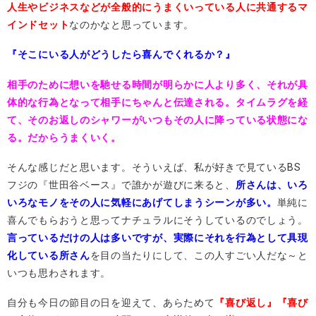
人生やビジネスなどが全般的にうまくいっている人に共通するマ
インドセット
なのかなと思っています。
『そこにいる人がどうしたら喜んでくれるか？』
相手のために想いを馳せる時間が明らかに人より多く、それが具
体的な行為となって相手にちゃんと伝達される。タイムラグを経
て、そのお返しのシャワーがいつもその人に降っている状態にな
る。だからうまくいく。
そんな感じだと思います。そういえば、私が好きで見ているBS
フジの『世田谷ベース』で誰かが遊びに来ると、
所さんは、いろ
いろなモノをその人に気軽にあげてしまうシーンが多い。
単純に
喜んでもらおうと思ってナチュラルにそうしているのでしょう。
言っているだけの人は多いですが、実際にそれを行為として具現
化している所さん
を目の当たりにして、この人すごい人だな～と
いつも思わされます。
自分も今日の節目の日を迎えて、あらためて
『喜び返し』『喜び