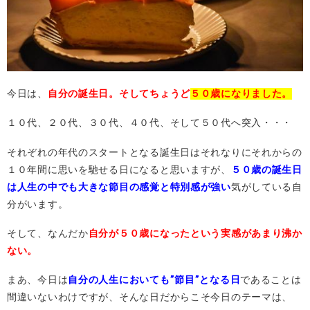
今日は、
自分の誕生日。そしてちょうど
５０歳になりました。
１０代、２０代、３０代、４０代、そして５０代へ突入・・・
それぞれの年代のスタートとなる誕生日はそれなりにそれからの
１０年間に思いを馳せる日になると思いますが、
５０歳の誕生日
は人生の中でも大きな節目の感覚と特別感が強い
気がしている自
分がいます。
そして、なんだか
自分が５０歳になったという実感があまり沸か
ない。
まあ、今日は
自分の人生においても”節目”となる日
であることは
間違いないわけですが、そんな日だからこそ今日のテーマは、