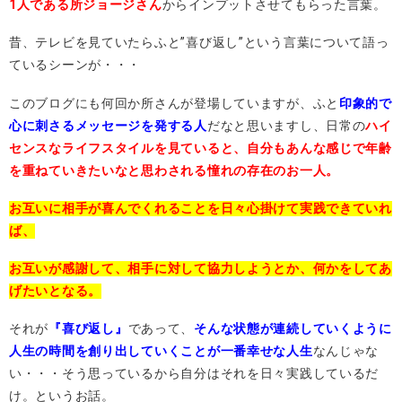
1人である所ジョージさん
からインプットさせてもらった言葉。
昔、テレビを見ていたらふと”喜び返し”という言葉について語っ
ているシーンが・・・
このブログにも何回か所さんが登場していますが、ふと
印象的で
心に刺さるメッセージを発する人
だなと思いますし、日常の
ハイ
センスなライフスタイルを見ていると、自分もあんな感じで年齢
を重ねていきたいなと思わされる憧れの存在のお一人。
お互いに相手が喜んでくれることを日々心掛けて実践できていれ
ば、
お互いが感謝して、相手に対して協力しようとか、何かをしてあ
げたいとなる。
それが
『喜び返し』
であって、
そんな状態が連続していくように
人生の時間を創り出していくことが一番幸せな人生
なんじゃな
い・・・そう思っているから自分はそれを日々実践しているだ
け。というお話。