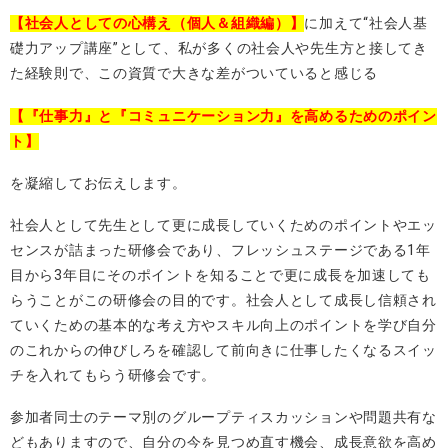
【社会人としての心構え（個人＆組織編）】
に加えて“社会人基
礎力アップ講座”として、私が多くの社会人や先生方と接してき
た経験則で、この資質で大きな差がついていると感じる
【『仕事力』と『コミュニケーション力』を高めるためのポイン
ト】
を凝縮してお伝えします。
社会人として先生として更に成長していくためのポイントやエッ
センスが詰まった研修会であり、フレッシュステージである
1
年
目から
3
年目にそのポイントを知ることで更に成長を加速しても
らうことがこの研修会の目的です。社会人として成長し信頼され
ていくための基本的な考え方やスキル向上のポイントを学び自分
のこれからの伸びしろを確認して前向きに仕事したくなるスイッ
チを入れてもらう研修会です。
参加者同士のテーマ別のグループティスカッションや問題共有な
どもありますので、自分の今を見つめ直す機会、成長意欲を高め